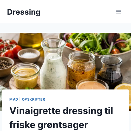
Fortsæt
Dressing
til
indhold
MAD
|
OPSKRIFTER
Vinaigrette dressing til
friske grøntsager