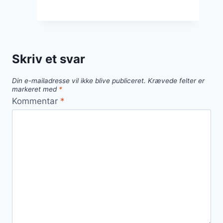
til
salat
og
pizza
Skriv et svar
Din e-mailadresse vil ikke blive publiceret.
Krævede felter er
markeret med
*
Kommentar
*