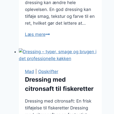
dressing kan ændre hele
oplevelsen. En god dressing kan
tilføje smag, tekstur og farve til en
ret, hvilket gør det lettere at…
Grøntsagsdressing
Læs mere
der
gør
sund
mad
lækker
Mad
|
Opskrifter
Dressing med
citronsaft til fiskeretter
Dressing med citronsaft: En frisk
tilføjelse til fiskeretter Dressing