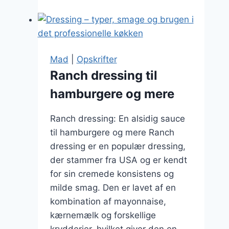
der
smager
fantastisk
Mad
|
Opskrifter
Ranch dressing til
hamburgere og mere
Ranch dressing: En alsidig sauce
til hamburgere og mere Ranch
dressing er en populær dressing,
der stammer fra USA og er kendt
for sin cremede konsistens og
milde smag. Den er lavet af en
kombination af mayonnaise,
kærnemælk og forskellige
krydderier, hvilket giver den en