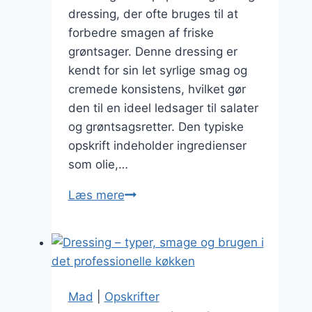
dressing, der ofte bruges til at
forbedre smagen af friske
grøntsager. Denne dressing er
kendt for sin let syrlige smag og
cremede konsistens, hvilket gør
den til en ideel ledsager til salater
og grøntsagsretter. Den typiske
opskrift indeholder ingredienser
som olie,…
Fransk
Læs mere
dressing
til
grøntsager
Mad
|
Opskrifter