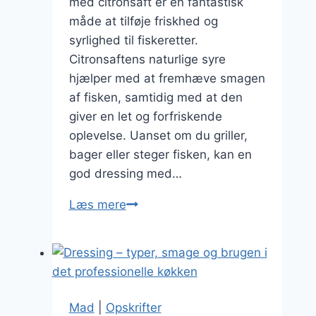
med citronsaft er en fantastisk
måde at tilføje friskhed og
syrlighed til fiskeretter.
Citronsaftens naturlige syre
hjælper med at fremhæve smagen
af fisken, samtidig med at den
giver en let og forfriskende
oplevelse. Uanset om du griller,
bager eller steger fisken, kan en
god dressing med…
Dressing
Læs mere
med
citronsaft
til
fiskeretter
Mad
|
Opskrifter