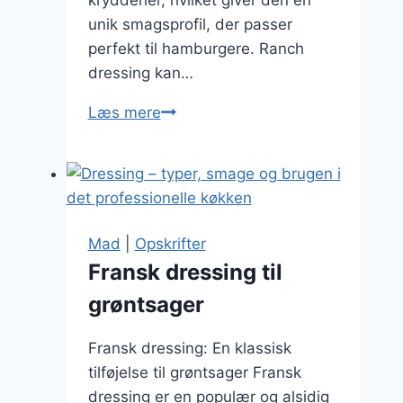
unik smagsprofil, der passer
perfekt til hamburgere. Ranch
dressing kan…
Ranch
Læs mere
dressing
til
hamburgere
og
mere
Mad
|
Opskrifter
Fransk dressing til
grøntsager
Fransk dressing: En klassisk
tilføjelse til grøntsager Fransk
dressing er en populær og alsidig