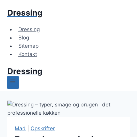
Fortsæt
Dressing
til
indhold
Dressing
Blog
Sitemap
Kontakt
Dressing
Mad
|
Opskrifter