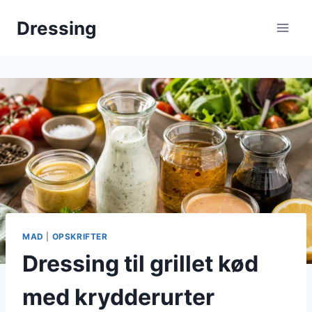
Fortsæt
Dressing
til
indhold
MAD
|
OPSKRIFTER
Dressing til grillet kød
med krydderurter