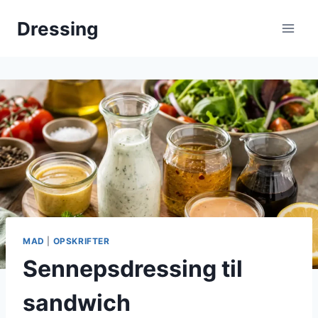
Fortsæt
Dressing
til
indhold
MAD
|
OPSKRIFTER
Sennepsdressing til
sandwich