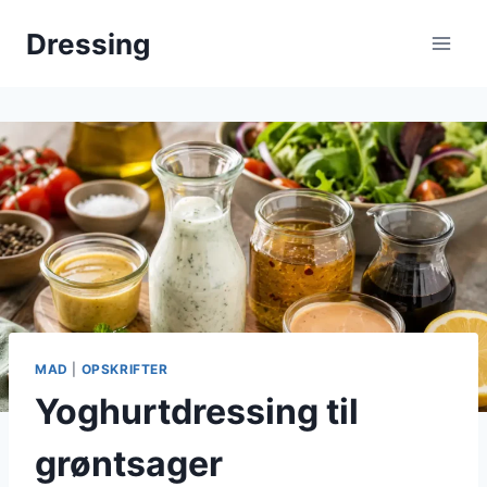
Fortsæt
Dressing
til
indhold
MAD
|
OPSKRIFTER
Yoghurtdressing til
grøntsager