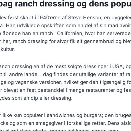
bag ranch dressing og dens popul
ev først skabt i 1940’erne af Steve Henson, en byggele
a. Han udviklede opskriften som en del af sin madlavning
 åbnede han en ranch i Californien, hvor han serverede 
 her, ranch dressing for alvor fik sit gennembrud og ble
ultur.
ranch dressing en af de mest solgte dressinger i USA, o
t til andre lande. I dag findes der utallige varianter af r
ige og veganske versioner, hvilket gør den tilgængelig f
r blevet en fast bestanddel i mange restauranter og fa
bydes som en dip eller dressing.
 ikke kun populær i sandwiches og burgers; den bruges 
acks og som en smagsgiver i forskellige retter. Dens als