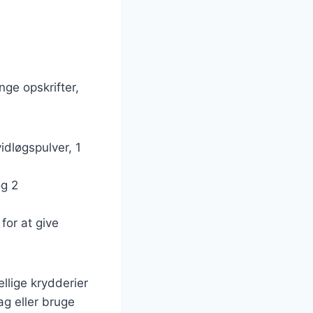
ge opskrifter,
idløgspulver, 1
og 2
for at give
llige krydderier
ag eller bruge