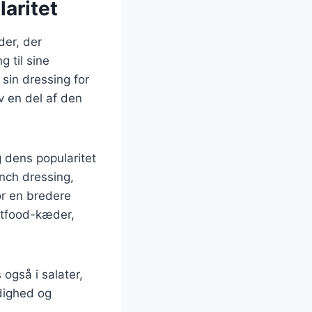
aritet
der, der
 til sine
sin dressing for
v en del af den
g dens popularitet
anch dressing,
or en bredere
stfood-kæder,
også i salater,
idighed og