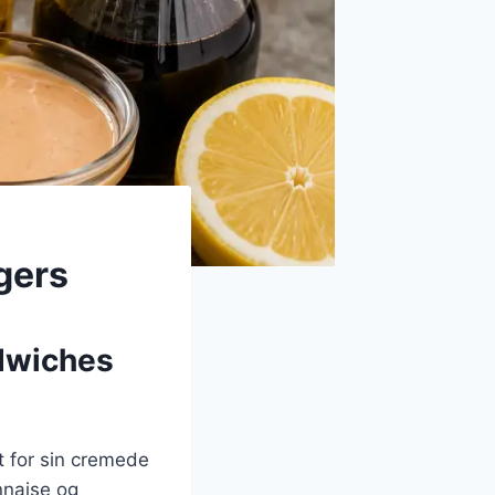
gers
ndwiches
t for sin cremede
nnaise og