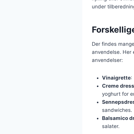
under tilberednin
Forskellig
Der findes mange 
anvendelse. Her 
anvendelser:
Vinaigrette
:
Creme dress
yoghurt for e
Sennepsdre
sandwiches.
Balsamico d
salater.