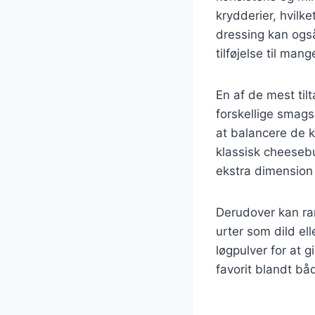
krydderier, hvilk
dressing kan også 
tilføjelse til mang
En af de mest til
forskellige smags
at balancere de 
klassisk cheesebu
ekstra dimension
Derudover kan ran
urter som dild ell
løgpulver for at 
favorit blandt b