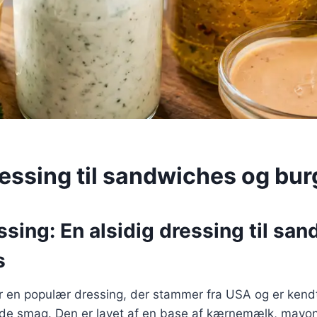
essing til sandwiches og bur
sing: En alsidig dressing til sa
s
r en populær dressing, der stammer fra USA og er kend
lde smag. Den er lavet af en base af kærnemælk, mayo