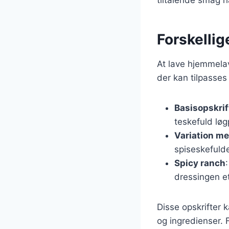
tiltalende smag h
Forskellig
At lave hjemmelav
der kan tilpasses
Basisopskrif
teskefuld løg
Variation me
spiseskefulde
Spicy ranch
dressingen et
Disse opskrifter 
og ingredienser. F