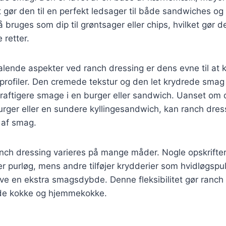
et gør den til en perfekt ledsager til både sandwiches o
bruges som dip til grøntsager eller chips, hvilket gør den
e retter.
talende aspekter ved ranch dressing er dens evne til a
profiler. Den cremede tekstur og den let krydrede smag g
kraftigere smage i en burger eller sandwich. Uanset om
rger eller en sundere kyllingesandwich, kan ranch dressi
 af smag.
ch dressing varieres på mange måder. Nogle opskrifter 
er purløg, mens andre tilføjer krydderier som hvidløgspul
give en ekstra smagsdybde. Denne fleksibilitet gør ranch 
åde kokke og hjemmekokke.