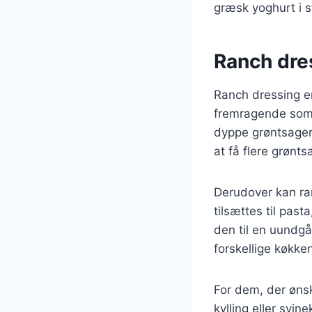
græsk yoghurt i s
Ranch dre
Ranch dressing e
fremragende som d
dyppe grøntsager
at få flere grønts
Derudover kan ran
tilsættes til past
den til en uundgå
forskellige køkk
For dem, der ønsk
kylling eller svin