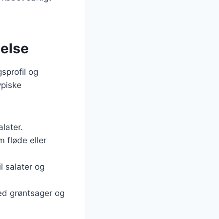
delse
sprofil og
ypiske
alater.
 fløde eller
l salater og
med grøntsager og