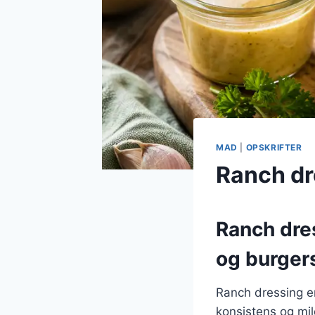
MAD
|
OPSKRIFTER
Ranch dr
Ranch dres
og burger
Ranch dressing e
konsistens og mi