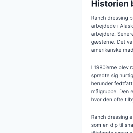
Historien 
Ranch dressing bl
arbejdede i Alask
arbejdere. Senere
gæsterne. Det var
amerikanske madk
I 1980’erne blev 
spredte sig hurtig
herunder fedtfatt
målgruppe. Den e
hvor den ofte til
Ranch dressing er
som en dip til sn