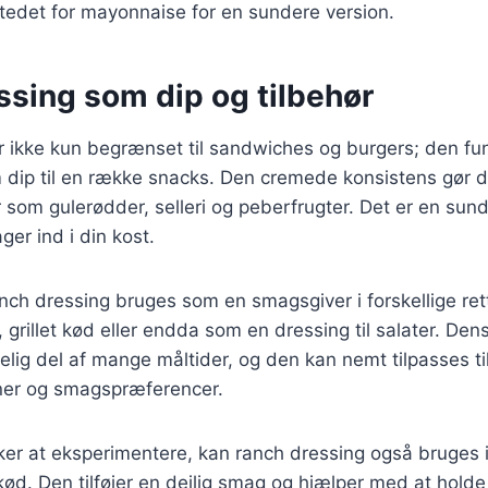
tedet for mayonnaise for en sundere version.
ssing som dip og tilbehør
r ikke kun begrænset til sandwiches og burgers; den fu
ip til en række snacks. Den cremede konsistens gør den
 som gulerødder, selleri og peberfrugter. Det er en su
ager ind i din kost.
ch dressing bruges som en smagsgiver i forskellige ret
a, grillet kød eller endda som en dressing til salater. Den
elig del af mange måltider, og den kan nemt tilpasses til
ener og smagspræferencer.
er at eksperimentere, kan ranch dressing også bruges i
ekød. Den tilføjer en dejlig smag og hjælper med at holde