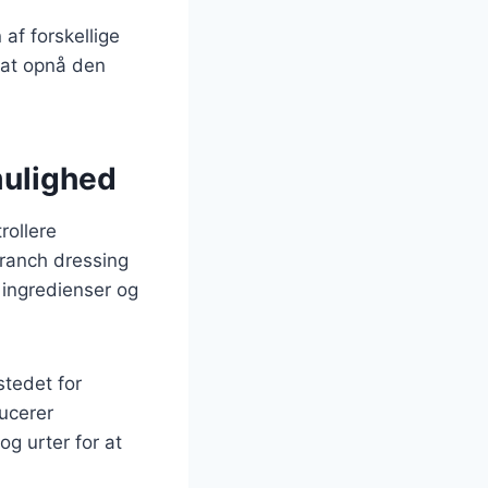
af forskellige
r at opnå den
mulighed
rollere
 ranch dressing
 ingredienser og
stedet for
ucerer
g urter for at