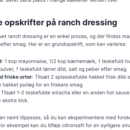
ar sikret dens plads i mange køkkener verden over.
e opskrifter på ranch dressing
et ranch dressing er en enkel proces, og der findes man
 efter smag. Her er en grundopskrift, som kan varieres:
t
: 1 kop mayonnaise, 1/2 kop kærnemælk, 1 teskefuld hv
pulver, 1 teskefuld tørret dild, salt og peber efter smag.
d friske urter
: Tilsæt 2 spiseskefulde hakket frisk dild 
 hakket purløg for en friskere smag.
: Tilsæt 1-2 teskefulde sriracha eller en anden hot sauce 
 ekstra kick.
kan nemt tilpasses, så du kan eksperimentere med forske
or eksempel kan du tilføje citronsaft for en syrligere sm