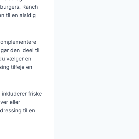
g burgers. Ranch
 til en alsidig
t komplementere
ør den ideel til
 du vælger en
ng tilføje en
inkluderer friske
ver eller
dressing til en