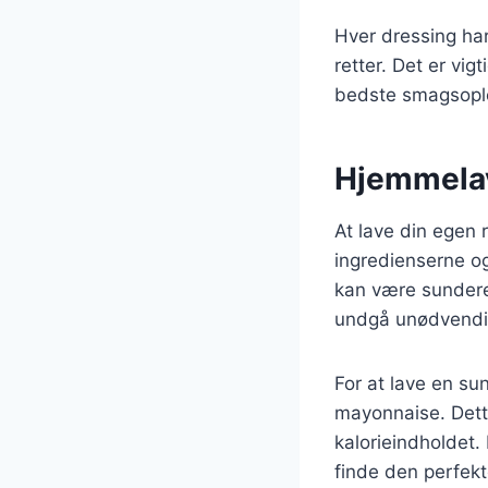
Hver dressing har
retter. Det er vig
bedste smagsopl
Hjemmelav
At lave din egen 
ingredienserne o
kan være sundere
undgå unødvendig
For at lave en su
mayonnaise. Dette
kalorieindholdet.
finde den perfek