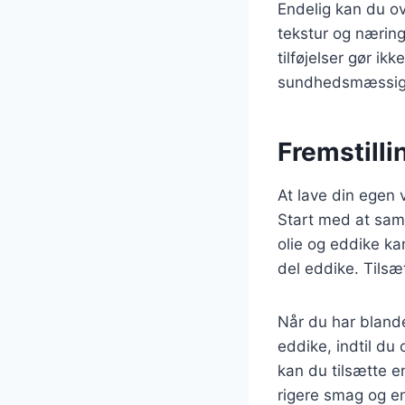
Endelig kan du ove
tekstur og næring
tilføjelser gør i
sundhedsmæssig
Fremstill
At lave din egen 
Start med at saml
olie og eddike ka
del eddike. Tilsæ
Når du har blande
eddike, indtil d
kan du tilsætte e
rigere smag og en