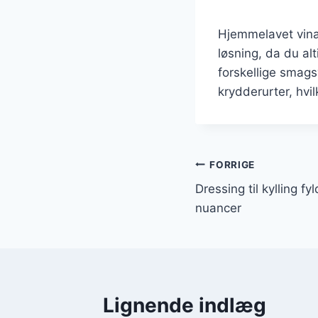
Hjemmelavet vinai
løsning, da du al
forskellige smagsv
krydderurter, hvi
Indlægsnavi
FORRIGE
Dressing til kylling 
nuancer
Lignende indlæg