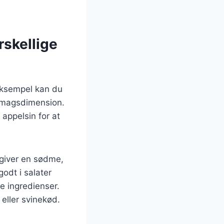
rskellige
 eksempel kan du
a smagsdimension.
 appelsin for at
 giver en sødme,
odt i salater
e ingredienser.
eller svinekød.