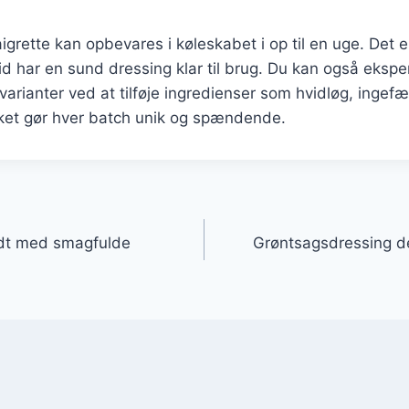
grette kan opbevares i køleskabet i op til en uge. Det e
tid har en sund dressing klar til brug. Du kan også eks
arianter ved at tilføje ingredienser som hvidløg, ingefær
lket gør hver batch unik og spændende.
gation
fyldt med smagfulde
Grøntsagsdressing d