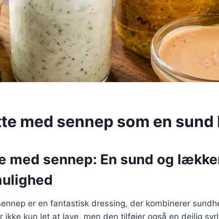
tte med sennep som en sund 
te med sennep: En sund og lække
ulighed
sennep er en fantastisk dressing, der kombinerer sund
ikke kun let at lave, men den tilføjer også en dejlig syr