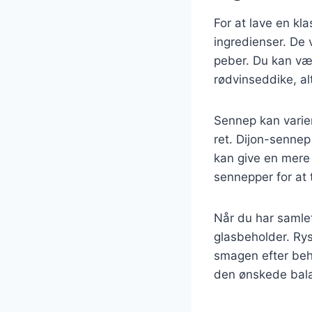
For at lave en k
ingredienser. De 
peber. Du kan væl
rødvinseddike, al
Sennep kan varier
ret. Dijon-senne
kan give en mere
sennepper for at t
Når du har samle
glasbeholder. Rys
smagen efter beho
den ønskede bal