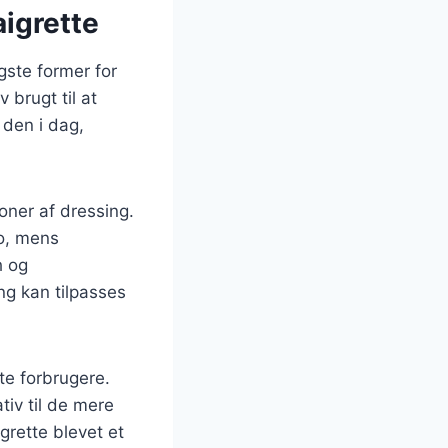
aigrette
igste former for
 brugt til at
 den i dag,
ioner af dressing.
co, mens
h og
ng kan tilpasses
te forbrugere.
tiv til de mere
grette blevet et