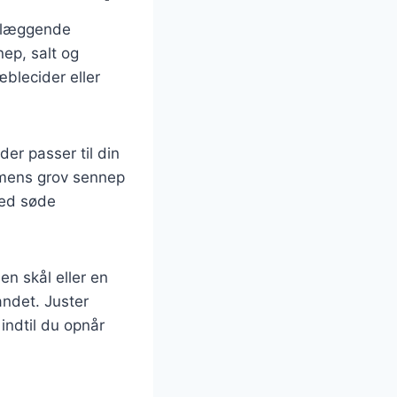
ndlæggende
nep, salt og
blecider eller
der passer til din
 mens grov sennep
med søde
n skål eller en
andet. Juster
indtil du opnår