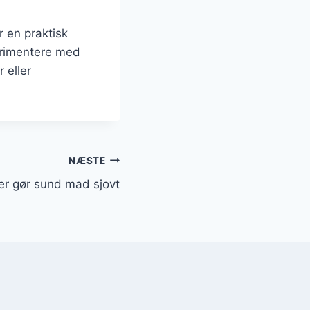
r en praktisk
perimentere med
 eller
NÆSTE
er gør sund mad sjovt