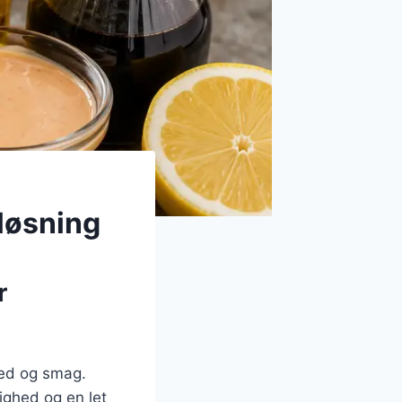
løsning
r
hed og smag.
lighed og en let