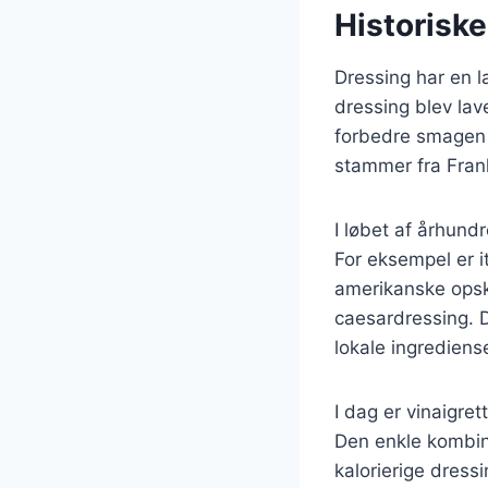
Historiske
Dressing har en la
dressing blev lav
forbedre smagen a
stammer fra Frank
I løbet af århund
For eksempel er i
amerikanske opsk
caesardressing. D
lokale ingredien
I dag er vinaigre
Den enkle kombina
kalorierige dressi