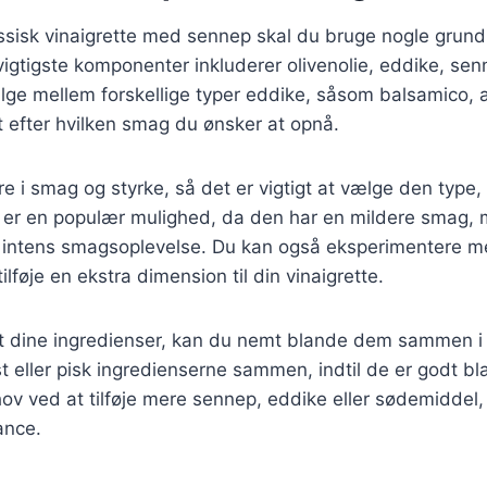
lassisk vinaigrette med sennep skal du bruge nogle gru
vigtigste komponenter inkluderer olivenolie, eddike, sen
ge mellem forskellige typer eddike, såsom balsamico, æ
t efter hvilken smag du ønsker at opnå.
e i smag og styrke, så det er vigtigt at vælge den type, 
p er en populær mulighed, da den har en mildere smag,
 intens smagsoplevelse. Du kan også eksperimentere 
ilføje en ekstra dimension til din vinaigrette.
t dine ingredienser, kan du nemt blande dem sammen i e
t eller pisk ingredienserne sammen, indtil de er godt bl
v ved at tilføje mere sennep, eddike eller sødemiddel, 
ance.