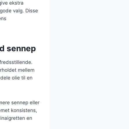
give ekstra
 gode valg. Disse
ens
ed sennep
redsstillende.
orholdet mellem
ele olie til en
mere sennep eller
emet konsistens,
inaigretten en