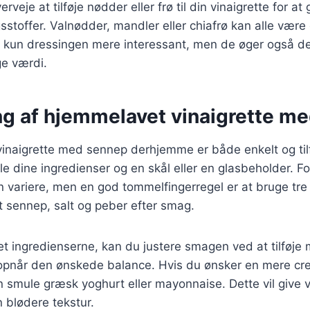
rveje at tilføje nødder eller frø til din vinaigrette for at 
sstoffer. Valnødder, mandler eller chiafrø kan alle være
kke kun dressingen mere interessant, men de øger også d
e værdi.
ing af hjemmelavet vinaigrette m
vinaigrette med sennep derhjemme er både enkelt og tilf
e dine ingredienser og en skål eller en glasbeholder. F
n variere, men en god tommelfingerregel er at bruge tre d
t sennep, salt og peber efter smag.
t ingredienserne, kan du justere smagen ved at tilføje 
u opnår den ønskede balance. Hvis du ønsker en mere cr
n smule græsk yoghurt eller mayonnaise. Dette vil give v
 blødere tekstur.