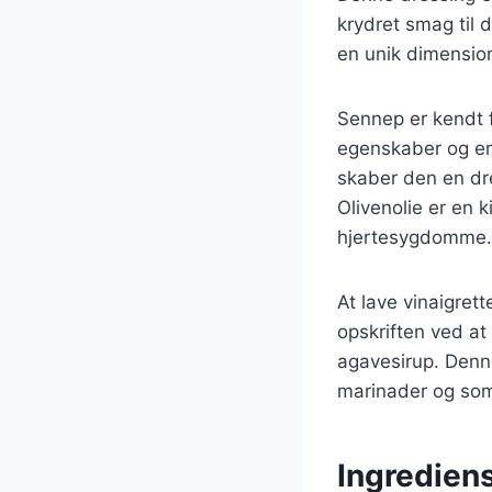
krydret smag til 
en unik dimension
Sennep er kendt 
egenskaber og en 
skaber den en dre
Olivenolie er en k
hjertesygdomme.
At lave vinaigret
opskriften ved at 
agavesirup. Denne 
marinader og som 
Ingrediens