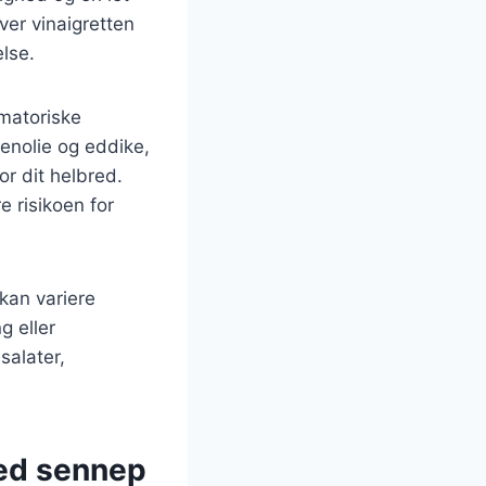
ver vinaigretten
lse.
matoriske
venolie og eddike,
r dit helbred.
e risikoen for
kan variere
g eller
salater,
med sennep