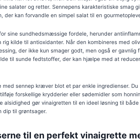
dine salater og retter. Sennepens karakteristiske smag gi
, der kan forvandle en simpel salat til en gourmetopleve
for sine sundhedsmæssige fordele, herunder antiinflam
rig kilde til antioxidanter. Når den kombineres med oli
ssing, der ikke kun smager godt, men også er gavnlig fo
ilde til sunde fedtstoffer, der kan hjælpe med at reducer
te med sennep kræver blot et par enkle ingredienser. Du 
tilføje forskellige krydderier eller sødemidler som honnin
alsidighed gør vinaigretten til en ideel løsning til både 
dip til grøntsager.
erne til en perfekt vinaigrette 