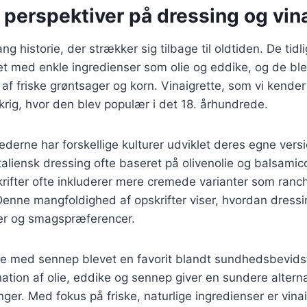
 perspektiver på dressing og vin
ng historie, der strækker sig tilbage til oldtiden. De tidl
et med enkle ingredienser som olie og eddike, og de blev
f friske grøntsager og korn. Vinaigrette, som vi kender
rig, hvor den blev populær i det 18. århundrede.
rederne har forskellige kulturer udviklet deres egne vers
taliensk dressing ofte baseret på olivenolie og balsami
rifter ofte inkluderer mere cremede varianter som ranc
enne mangfoldighed af opskrifter viser, hvordan dressi
ser og smagspræferencer.
tte med sennep blevet en favorit blandt sundhedsbevids
tion af olie, eddike og sennep giver en sundere alterna
nger. Med fokus på friske, naturlige ingredienser er vinai