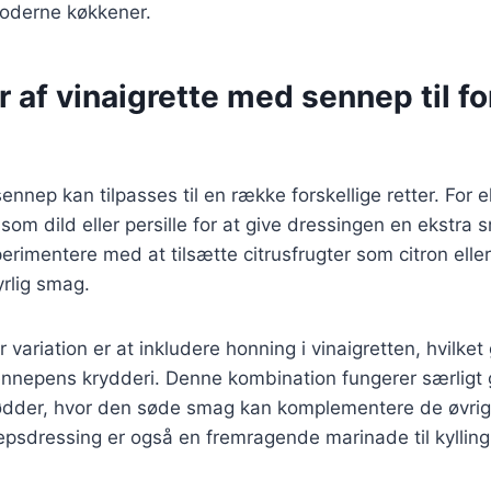
moderne køkkener.
r af vinaigrette med sennep til fo
ennep kan tilpasses til en række forskellige retter. For
er som dild eller persille for at give dressingen en ekstr
rimentere med at tilsætte citrusfrugter som citron eller
yrlig smag.
variation er at inkludere honning i vinaigretten, hvilket
nnepens krydderi. Denne kombination fungerer særligt g
nødder, hvor den søde smag kan komplementere de øvrig
sdressing er også en fremragende marinade til kylling 