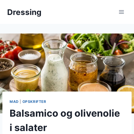
Fortsæt
Dressing
til
indhold
MAD
|
OPSKRIFTER
Balsamico og olivenolie
i salater