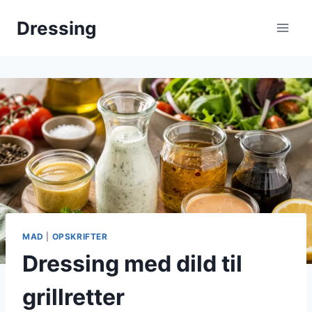
Fortsæt
Dressing
til
indhold
MAD
|
OPSKRIFTER
Dressing med dild til
grillretter