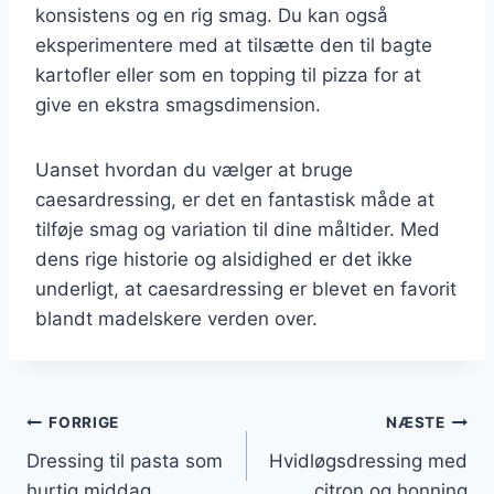
konsistens og en rig smag. Du kan også
eksperimentere med at tilsætte den til bagte
kartofler eller som en topping til pizza for at
give en ekstra smagsdimension.
Uanset hvordan du vælger at bruge
caesardressing, er det en fantastisk måde at
tilføje smag og variation til dine måltider. Med
dens rige historie og alsidighed er det ikke
underligt, at caesardressing er blevet en favorit
blandt madelskere verden over.
Indlægsnavigation
FORRIGE
NÆSTE
Dressing til pasta som
Hvidløgsdressing med
hurtig middag
citron og honning