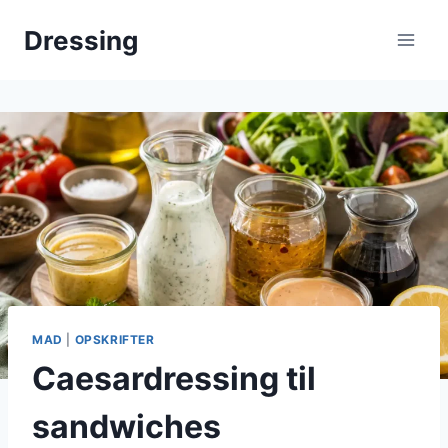
Fortsæt
Dressing
til
indhold
MAD
|
OPSKRIFTER
Caesardressing til
sandwiches