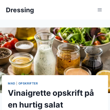
Fortsæt
Dressing
til
indhold
MAD
|
OPSKRIFTER
Vinaigrette opskrift på
en hurtig salat