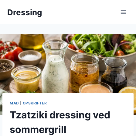
Fortsæt
Dressing
til
indhold
MAD
|
OPSKRIFTER
Tzatziki dressing ved
sommergrill