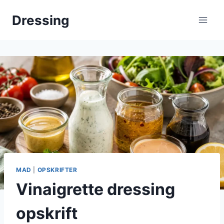
Fortsæt
Dressing
til
indhold
MAD
|
OPSKRIFTER
Vinaigrette dressing
opskrift