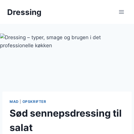
Fortsæt
Dressing
til
indhold
MAD
|
OPSKRIFTER
Sød sennepsdressing til
salat