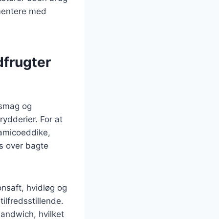
imentere med
dfrugter
 smag og
rydderier. For at
samicoeddike,
s over bagte
nsaft, hvidløg og
ilfredsstillende.
sandwich, hvilket