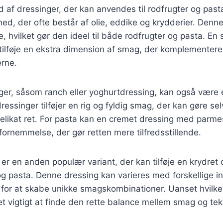
d af dressinger, der kan anvendes til rodfrugter og pasta
hed, der ofte består af olie, eddike og krydderier. Denn
e, hvilket gør den ideel til både rodfrugter og pasta. En 
ilføje en ekstra dimension af smag, der komplementerer
erne.
er, såsom ranch eller yoghurtdressing, kan også være
ressinger tilføjer en rig og fyldig smag, der kan gøre se
 delikat ret. For pasta kan en cremet dressing med parme
 fornemmelse, der gør retten mere tilfredsstillende.
r en anden populær variant, der kan tilføje en krydret o
og pasta. Denne dressing kan varieres med forskellige 
d for at skabe unikke smagskombinationer. Uanset hvilk
t vigtigt at finde den rette balance mellem smag og tek