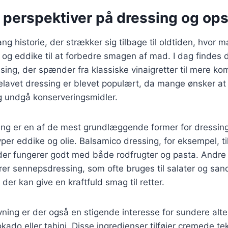
 perspektiver på dressing og ops
ng historie, der strækker sig tilbage til oldtiden, hvor 
e og eddike til at forbedre smagen af mad. I dag findes d
ssing, der spænder fra klassiske vinaigretter til mere 
lavet dressing er blevet populært, da mange ønsker at 
g undgå konserveringsmidler.
ing er en af de mest grundlæggende former for dressing
yper eddike og olie. Balsamico dressing, for eksempel, ti
er fungerer godt med både rodfrugter og pasta. Andre
erer sennepsdressing, som ofte bruges til salater og san
der kan give en kraftfuld smag til retter.
ing er der også en stigende interesse for sundere alte
ado eller tahini. Disse ingredienser tilføjer cremede t