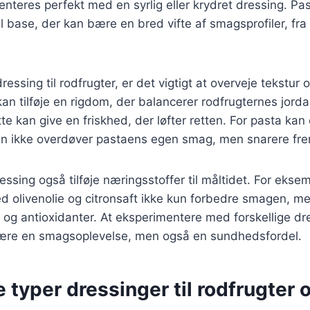
teres perfekt med en syrlig eller krydret dressing. Pa
al base, der kan bære en bred vifte af smagsprofiler, fra
essing til rodfrugter, er det vigtigt at overveje tekstur
an tilføje en rigdom, der balancerer rodfrugternes jord
te kan give en friskhed, der løfter retten. For pasta kan 
en ikke overdøver pastaens egen smag, men snarere f
ssing også tilføje næringsstoffer til måltidet. For ekse
d olivenolie og citronsaft ikke kun forbedre smagen, me
 og antioxidanter. At eksperimentere med forskellige dr
være en smagsoplevelse, men også en sundhedsfordel.
e typer dressinger til rodfrugter 