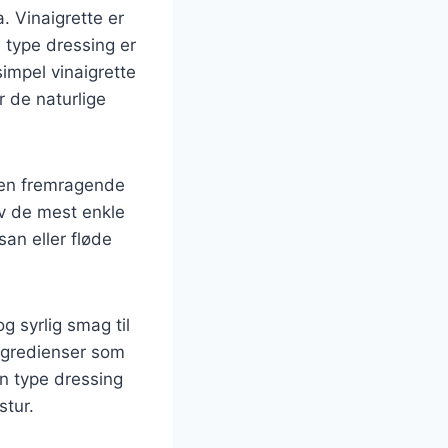
. Vinaigrette er
e type dressing er
simpel vinaigrette
 de naturlige
 en fremragende
lv de mest enkle
san eller fløde
g syrlig smag til
ingredienser som
en type dressing
stur.