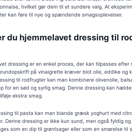
yonnaise, hvilket gør dem til et sundere valg. At eksper
ifter kan føre til nye og spændende smagsoplevelser.
r du hjemmelavet dressing til ro
et dressing er en enkel proces, der kan tilpasses efter
rundopskrift på vinaigrette kræver blot olie, eddike og k
essing til rodfrugter kan man kombinere olivenolie, bal
p for en sød og syrlig smag. Denne dressing kan hælde
tilføje ekstra smag.
ssing til pasta kan man blande græsk yoghurt med citro
er. Denne dressing er ikke kun sund, men også fyldig og t
es som en dip til grøntsager eller som en smørelse til 