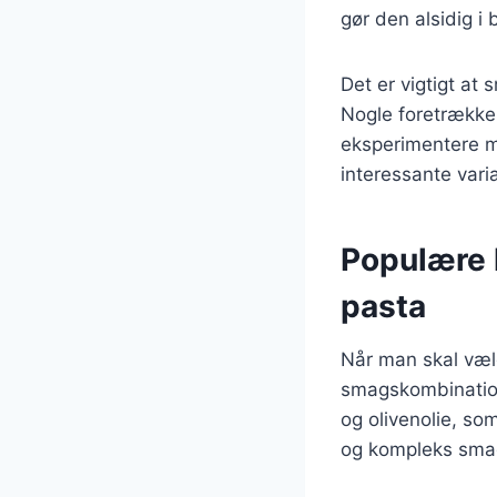
gør den alsidig i 
Det er vigtigt at
Nogle foretrække
eksperimentere me
interessante variat
Populære k
pasta
Når man skal vælg
smagskombination
og olivenolie, so
og kompleks smag,