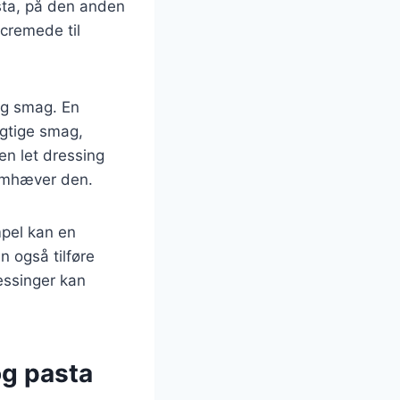
sta, på den anden
 cremede til
 og smag. En
agtige smag,
en let dressing
remhæver den.
mpel kan en
n også tilføre
essinger kan
og pasta