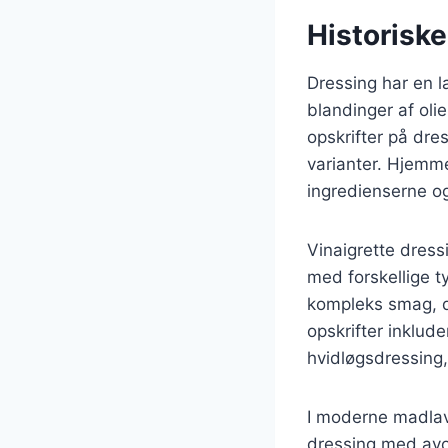
Historiske
Dressing har en la
blandinger af oli
opskrifter på dre
varianter. Hjemme
ingredienserne o
Vinaigrette dress
med forskellige t
kompleks smag, d
opskrifter inklud
hvidløgsdressing, 
I moderne madlavn
dressing med avok