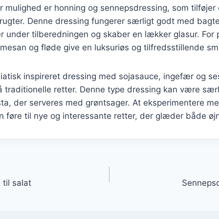
 mulighed er honning og sennepsdressing, som tilføjer 
frugter. Denne dressing fungerer særligt godt med bagte
r under tilberedningen og skaber en lækker glasur. For
esan og fløde give en luksuriøs og tilfredsstillende sm
iatisk inspireret dressing med sojasauce, ingefær og se
 traditionelle retter. Denne type dressing kan være sæ
pasta, der serveres med grøntsager. At eksperimentere me
 føre til nye og interessante retter, der glæder både ø
gation
il salat
Sennepsd