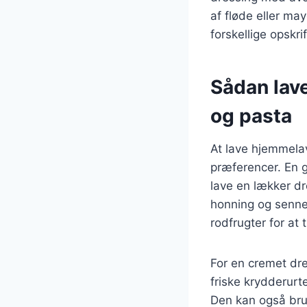
af fløde eller ma
forskellige opskr
Sådan lave
og pasta
At lave hjemmelav
præferencer. En g
lave en lækker dr
honning og senne
rodfrugter for at 
For en cremet dre
friske krydderurt
Den kan også brug