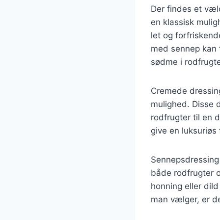
Der findes et væl
en klassisk mulig
let og forfriskend
med sennep kan t
sødme i rodfrugt
Cremede dressing
mulighed. Disse d
rodfrugter til en
give en luksuriøs
Sennepsdressing e
både rodfrugter 
honning eller dil
man vælger, er de