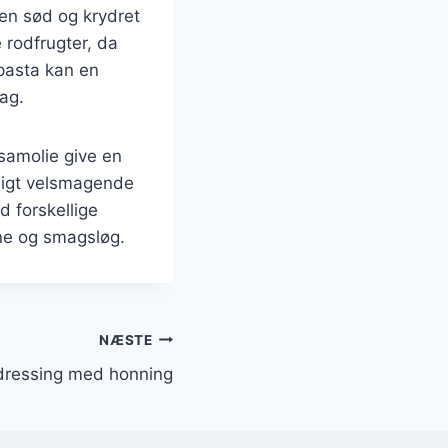
en sød og krydret
 rodfrugter, da
 pasta kan en
ag.
samolie give en
rligt velsmagende
d forskellige
jne og smagsløg.
NÆSTE
ressing med honning