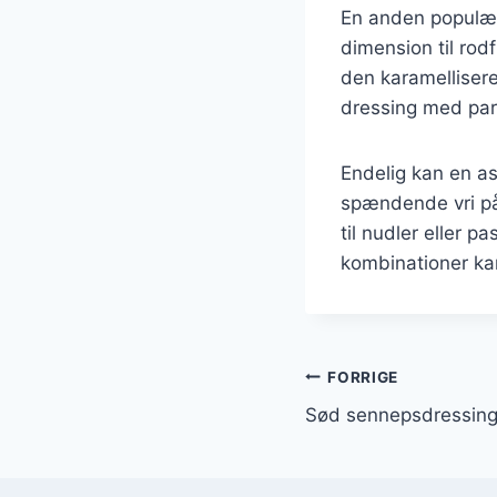
En anden populær
dimension til rod
den karamellisere
dressing med parm
Endelig kan en as
spændende vri på
til nudler eller 
kombinationer kan
Indlægsnavi
FORRIGE
Sød sennepsdressing t