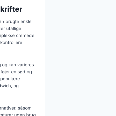
krifter
man brugte enkle
er utallige
komplekse cremede
kontrollere
 og kan varieres
lføjer en sød og
 populære
dwich, og
rnativer, såsom
eksturer uden brug