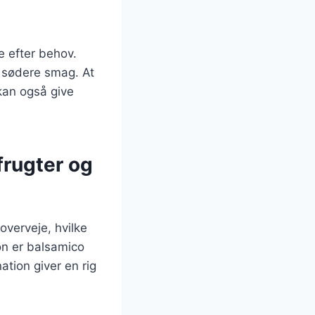
e efter behov.
 sødere smag. At
 kan også give
frugter og
overveje, hvilke
n er balsamico
tion giver en rig