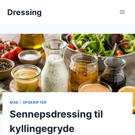
Fortsæt
Dressing
til
indhold
MAD
|
OPSKRIFTER
Sennepsdressing til
kyllingegryde