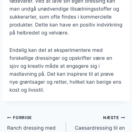
fødevarer. Ved at lave sin egen dressing kan
man undgå unødvendige tilsætningsstoffer og
sukkerarter, som ofte findes i kommercielle
produkter. Dette kan have en positiv indvirkning
på helbredet og velvære.
Endelig kan det at eksperimentere med
forskellige dressinger og opskrifter være en
sjov og kreativ måde at engagere sig i
madlavning på. Det kan inspirere til at prøve
nye grøntsager og retter, hvilket kan berige ens
kost og livsstil.
Indlægsnavigation
FORRIGE
NÆSTE
Ranch dressing med
Caesardressing til en