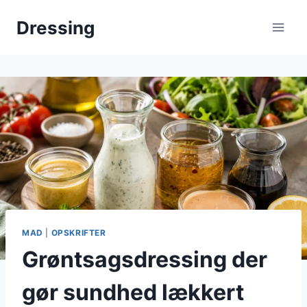
Fortsæt
Dressing
til
indhold
MAD
|
OPSKRIFTER
Grøntsagsdressing der
gør sundhed lækkert