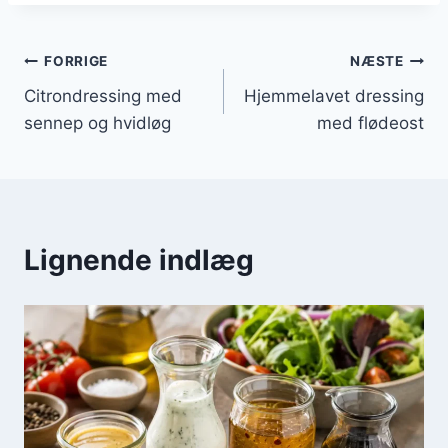
Indlægsnavigation
FORRIGE
NÆSTE
Citrondressing med
Hjemmelavet dressing
sennep og hvidløg
med flødeost
Lignende indlæg