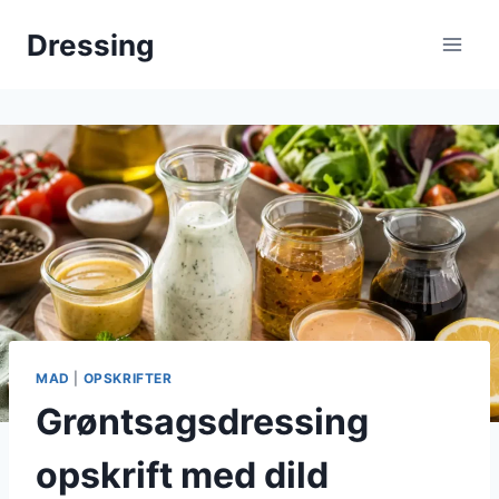
Fortsæt
Dressing
til
indhold
MAD
|
OPSKRIFTER
Grøntsagsdressing
opskrift med dild