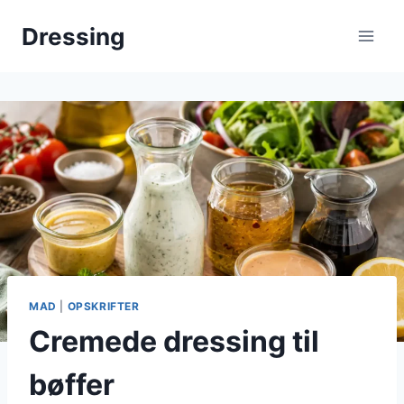
Fortsæt
Dressing
til
indhold
MAD
|
OPSKRIFTER
Cremede dressing til
bøffer