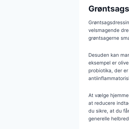
Grøntsags
Grøntsagsdressing
velsmagende dress
grøntsagerne sma
Desuden kan mang
eksempel er olive
probiotika, der e
antiinflammatori
At vælge hjemmel
at reducere indta
du sikre, at du få
generelle helbred