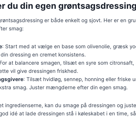
er du din egen grøntsagsdressin
grøntsagsdressing er både enkelt og sjovt. Her er en gr
fter smag:
e
: Start med at vælge en base som olivenolie, græsk yogh
e din dressing en cremet konsistens.
 For at balancere smagen, tilsæt en syre som citronsaft, 
tte vil give dressingen friskhed.
agsgivere
: Tilsæt hvidløg, sennep, honning eller friske ur
kstra smag. Juster mængderne efter din egen smag.
et ingredienserne, kan du smage på dressingen og juste
god idé at lade dressingen stå i køleskabet i en time, 