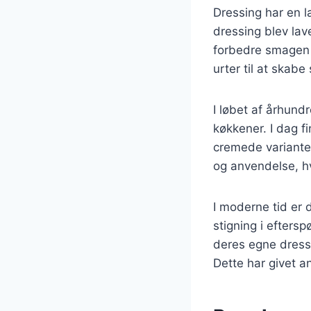
Dressing har en la
dressing blev lav
forbedre smagen a
urter til at skabe
I løbet af århundr
køkkener. I dag fi
cremede variante
og anvendelse, hv
I moderne tid er 
stigning i efters
deres egne dress
Dette har givet an