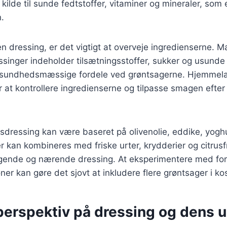
ilde til sunde fedtstoffer, vitaminer og mineraler, som e
.
 dressing, er det vigtigt at overveje ingredienserne. 
singer indeholder tilsætningsstoffer, sukker og usunde 
 sundhedsmæssige fordele ved grøntsagerne. Hjemmela
r at kontrollere ingredienserne og tilpasse smagen efte
dressing kan være baseret på olivenolie, eddike, yoghu
r kan kombineres med friske urter, krydderier og citrusfr
ende og nærende dressing. At eksperimentere med fors
r kan gøre det sjovt at inkludere flere grøntsager i ko
perspektiv på dressing og dens u