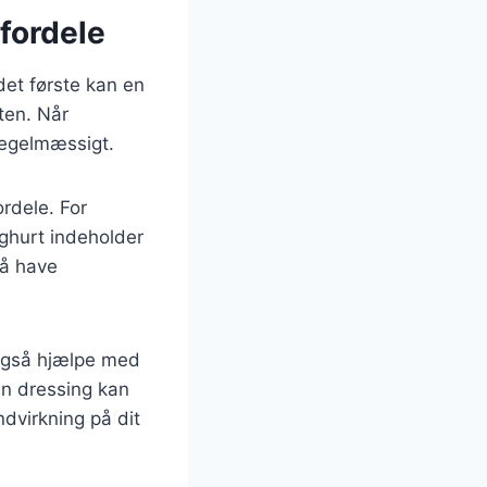
fordele
det første kan en
ten. Når
regelmæssigt.
rdele. For
oghurt indeholder
så have
 også hjælpe med
en dressing kan
ndvirkning på dit