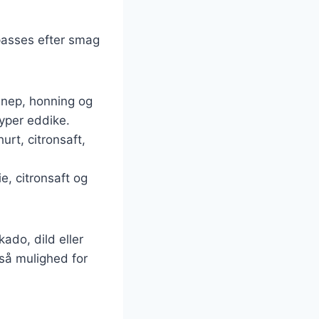
lpasses efter smag
ennep, honning og
typer eddike.
rt, citronsaft,
e, citronsaft og
ado, dild eller
gså mulighed for