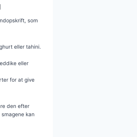
g
undopskrift, som
urt eller tahini.
eddike eller
ter for at give
re den efter
så smagene kan