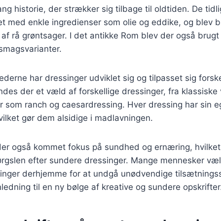
ng historie, der strækker sig tilbage til oldtiden. De tidl
et med enkle ingredienser som olie og eddike, og blev bru
f rå grøntsager. I det antikke Rom blev der også brugt
 smagsvarianter.
ederne har dressinger udviklet sig og tilpasset sig forske
ndes der et væld af forskellige dressinger, fra klassiske v
r som ranch og caesardressing. Hver dressing har sin 
ilket gør dem alsidige i madlavningen.
der også kommet fokus på sundhed og ernæring, hvilket h
pørgslen efter sundere dressinger. Mange mennesker væl
inger derhjemme for at undgå unødvendige tilsætningss
ledning til en ny bølge af kreative og sundere opskrifter