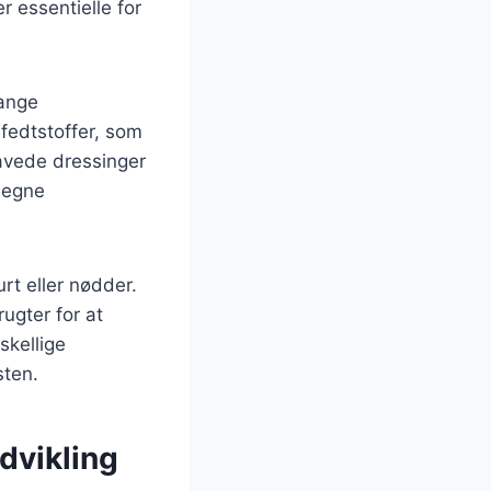
r essentielle for
Mange
fedtstoffer, som
vede dressinger
r egne
rt eller nødder.
ugter for at
kellige
sten.
dvikling