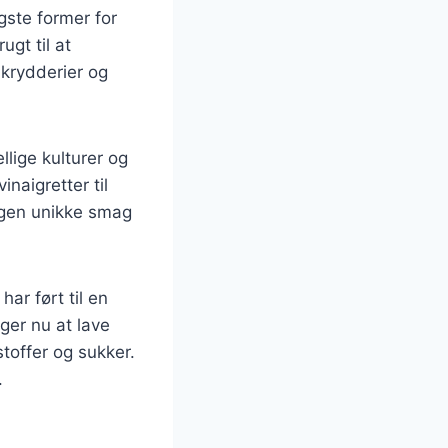
igste former for
gt til at
 krydderier og
llige kulturer og
inaigretter til
egen unikke smag
ar ført til en
ger nu at lave
toffer og sukker.
.