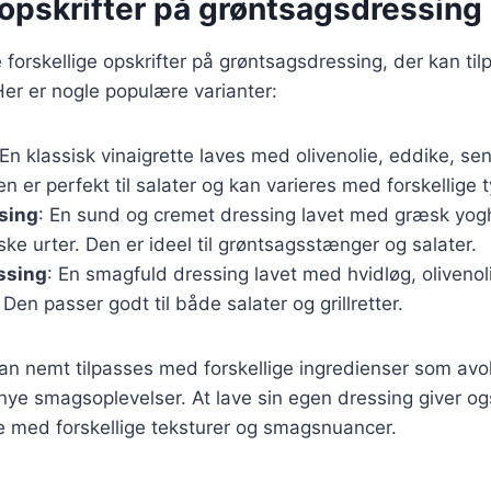
opskrifter på grøntsagsdressing
forskellige opskrifter på grøntsagsdressing, der kan ti
er er nogle populære varianter:
 En klassisk vinaigrette laves med olivenolie, eddike, s
en er perfekt til salater og kan varieres med forskellige 
sing
: En sund og cremet dressing lavet med græsk yoghu
iske urter. Den er ideel til grøntsagsstænger og salater.
ssing
: En smagfuld dressing lavet med hvidløg, olivenoli
 Den passer godt til både salater og grillretter.
kan nemt tilpasses med forskellige ingredienser som avok
e nye smagsoplevelser. At lave sin egen dressing giver o
e med forskellige teksturer og smagsnuancer.