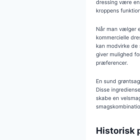
dressing være en k
kroppens funktion
Når man vælger en
kommercielle dres
kan modvirke de
giver mulighed fo
præferencer.
En sund grøntsags
Disse ingrediense
skabe en velsmag
smagskombinatione
Historisk 