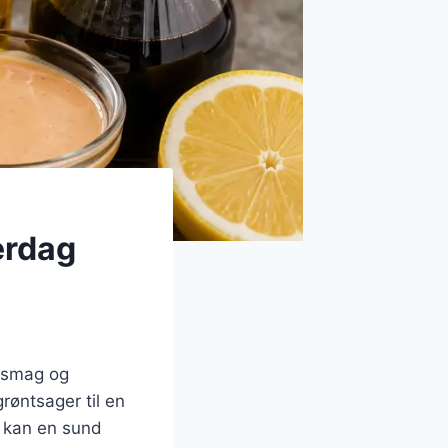
erdag
e smag og
røntsager til en
n kan en sund