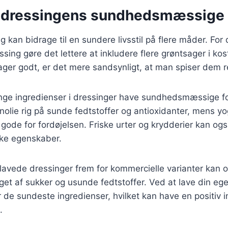
dressingens sundhedsmæssige 
 kan bidrage til en sundere livsstil på flere måder. For 
ing gøre det lettere at inkludere flere grøntsager i kos
ger godt, er det mere sandsynligt, at man spiser dem 
e ingredienser i dressinger have sundhedsmæssige fo
nolie rig på sunde fedtstoffer og antioxidanter, mens y
r gode for fordøjelsen. Friske urter og krydderier kan og
ske egenskaber.
avede dressinger frem for kommercielle varianter kan
get af sukker og usunde fedtstoffer. Ved at lave din eg
r de sundeste ingredienser, hvilket kan have en positiv i
.