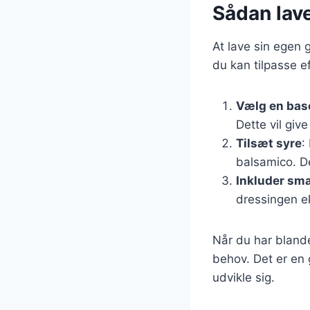
Sådan lav
At lave sin egen 
du kan tilpasse e
Vælg en bas
Dette vil giv
Tilsæt syre
:
balsamico. De
Inkluder sm
dressingen e
Når du har bland
behov. Det er en 
udvikle sig.