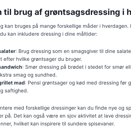
n til brug af grøntsagsdressing i
g kan bruges på mange forskellige måder i hverdagen. 
 du kan inkludere dressing i dine måltider:
salater
: Brug dressing som en smagsgiver til dine salater
t efter hvilke grøntsager du bruger.
 sandwich
: Smør dressing på brødet i stedet for smør e
e ekstra smag og sundhed.
grillet mad
: Pensl grøntsager og kød med dressing før gri
og saftighed.
ntere med forskellige dressinger kan du finde nye og
r på. Det kan også være en sjov aktivitet at lave dres
nner, hvilket kan inspirere til sundere spisevaner.