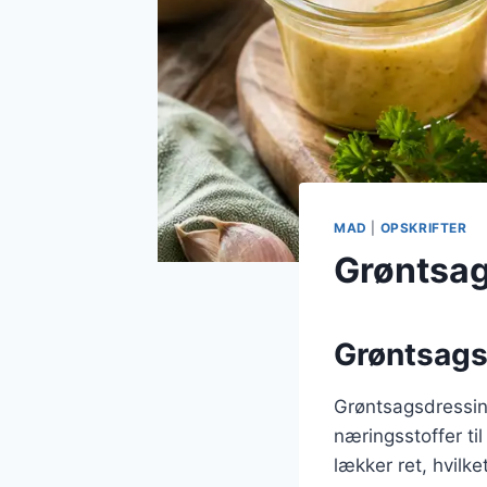
MAD
|
OPSKRIFTER
Grøntsag
Grøntsagsd
Grøntsagsdressing 
næringsstoffer ti
lækker ret, hvilk