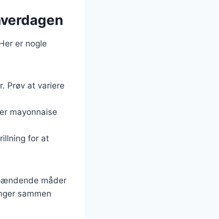
 hverdagen
Her er nogle
. Prøv at variere
ller mayonnaise
llning for at
 spændende måder
singer sammen