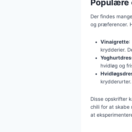
Populære 
Der findes mange 
og præferencer. H
Vinaigrette
:
krydderier. D
Yoghurtdres
hvidløg og fr
Hvidløgsdre
krydderurter.
Disse opskrifter 
chili for at skab
at eksperimenter