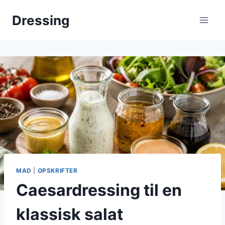
Fortsæt
Dressing
til
indhold
MAD
|
OPSKRIFTER
Caesardressing til en
klassisk salat