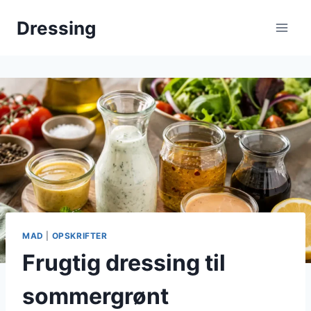
Fortsæt
Dressing
til
indhold
MAD
|
OPSKRIFTER
Frugtig dressing til
sommergrønt