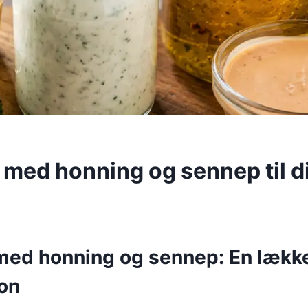
 med honning og sennep til d
med honning og sennep: En lækk
on