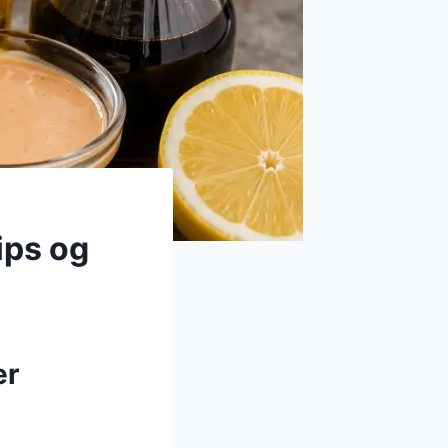
ips og
er