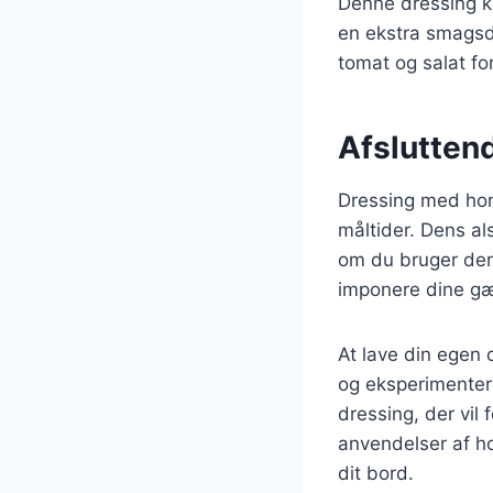
Denne dressing ka
en ekstra smagsd
tomat og salat f
Afslutten
Dressing med honn
måltider. Dens al
om du bruger den 
imponere dine gæs
At lave din egen 
og eksperimentere
dressing, der vil
anvendelser af h
dit bord.