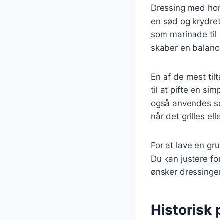
Dressing med hon
en sød og krydret
som marinade til
skaber en balance
En af de mest ti
til at pifte en si
også anvendes som
når det grilles el
For at lave en gr
Du kan justere fo
ønsker dressingen
Historisk 