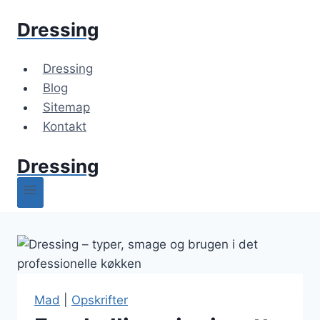
Fortsæt
Dressing
til
indhold
Dressing
Blog
Sitemap
Kontakt
Dressing
Mad
|
Opskrifter