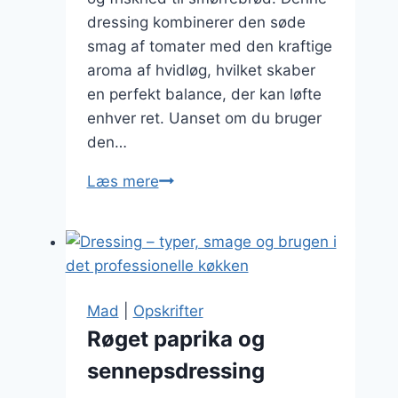
dressing kombinerer den søde
smag af tomater med den kraftige
aroma af hvidløg, hvilket skaber
en perfekt balance, der kan løfte
enhver ret. Uanset om du bruger
den…
dressing
Læs mere
med
tomat
og
hvidløg
til
Mad
|
Opskrifter
smørrebrød
Røget paprika og
sennepsdressing