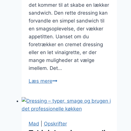
det kommer til at skabe en lækker
sandwich. Den rette dressing kan
forvandle en simpel sandwich til
en smagsoplevelse, der vækker
appetitten. Uanset om du
foretrækker en cremet dressing
eller en let vinaigrette, er der
mange muligheder at vælge
imellem. Det…
Dressing
Læs mere
til
sandwich
med
ekstra
fyld
Mad
|
Opskrifter