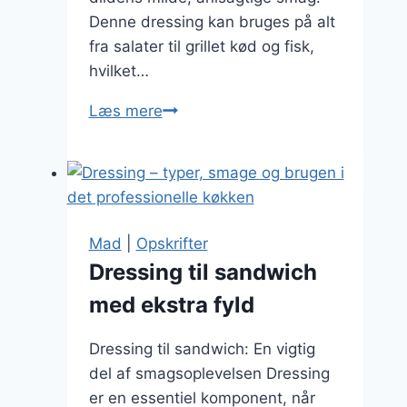
Denne dressing kan bruges på alt
fra salater til grillet kød og fisk,
hvilket…
Dressing
Læs mere
med
ingefær
og
dild
Mad
|
Opskrifter
Dressing til sandwich
med ekstra fyld
Dressing til sandwich: En vigtig
del af smagsoplevelsen Dressing
er en essentiel komponent, når