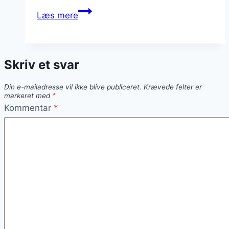
Citrus-
Læs mere
og
sennepsdressing
til
Skriv et svar
skaldyr
Din e-mailadresse vil ikke blive publiceret.
Krævede felter er
markeret med
*
Kommentar
*