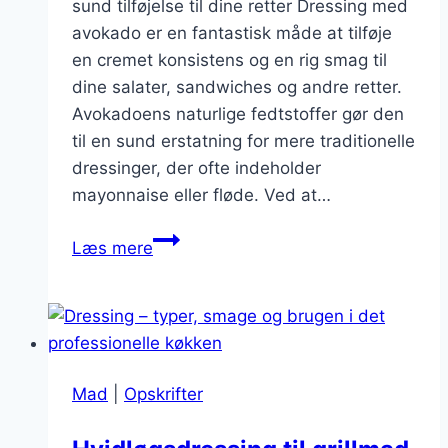
sund tilføjelse til dine retter Dressing med
avokado er en fantastisk måde at tilføje
en cremet konsistens og en rig smag til
dine salater, sandwiches og andre retter.
Avokadoens naturlige fedtstoffer gør den
til en sund erstatning for mere traditionelle
dressinger, der ofte indeholder
mayonnaise eller fløde. Ved at…
Dressing
Læs mere
med
avokado
for
ekstra
cremede
Mad
|
Opskrifter
smage