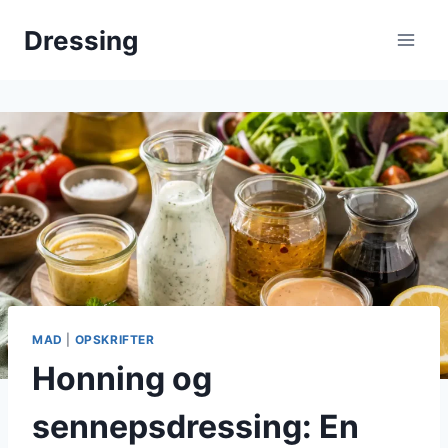
Fortsæt
Dressing
til
indhold
MAD
|
OPSKRIFTER
Honning og
sennepsdressing: En