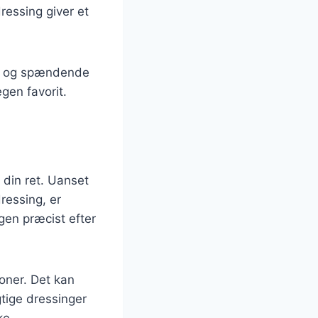
essing giver et
nye og spændende
gen favorit.
l din ret. Uanset
ressing, er
gen præcist efter
oner. Det kan
gtige dressinger