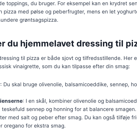
e toppings, du bruger. For eksempel kan en krydret se
en pizza med pølse og peberfrugter, mens en let yoghur
 sundere grøntsagspizza.
r du hjemmelavet dressing til pi
ressing til pizza er både sjovt og tilfredsstillende. Her 
assisk vinaigrette, som du kan tilpasse efter din smag:
r
: Du skal bruge olivenolie, balsamicoeddike, sennep, ho
dienserne
: I en skål, kombiner olivenolie og balsamicoed
en teskefuld sennep og honning for at balancere smagen.
ster med salt og peber efter smag. Du kan også tilføje fr
er oregano for ekstra smag.