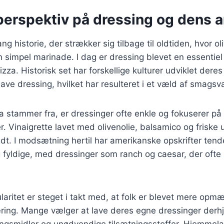
 perspektiv på dressing og dens 
ng historie, der strækker sig tilbage til oldtiden, hvor o
 simpel marinade. I dag er dressing blevet en essentie
izza. Historisk set har forskellige kulturer udviklet dere
lave dressing, hvilket har resulteret i et væld af smagsva
izza stammer fra, er dressinger ofte enkle og fokuserer 
r. Vinaigrette lavet med olivenolie, balsamico og friske u
dt. I modsætning hertil har amerikanske opskrifter tende
fyldige, med dressinger som ranch og caesar, der oft
laritet er steget i takt med, at folk er blevet mere o
ing. Mange vælger at lave deres egne dressinger derh