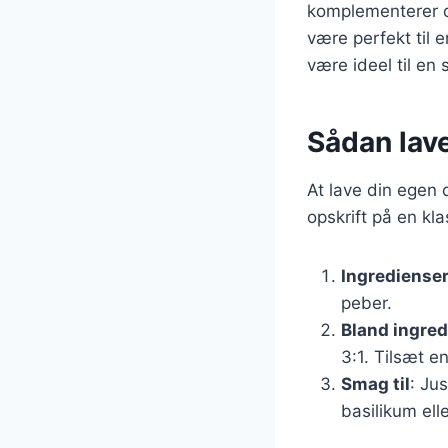
komplementerer d
være perfekt til 
være ideel til en
Sådan lave
At lave din egen d
opskrift på en kl
Ingrediense
peber.
Bland ingre
3:1. Tilsæt 
Smag til
: Ju
basilikum ell