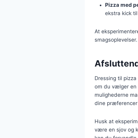
Pizza med p
ekstra kick t
At eksperimenter
smagsoplevelser. 
Afsluttend
Dressing til pizza
om du vælger en 
mulighederne man
dine præferencer 
Husk at eksperim
være en sjov og kr