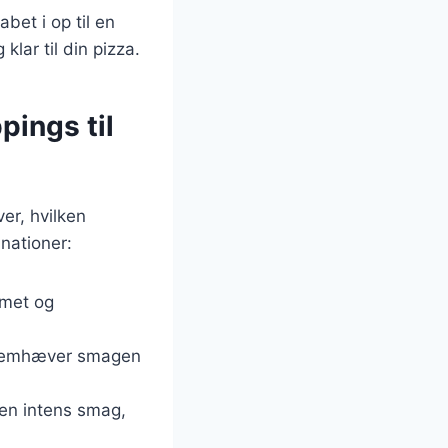
bet i op til en
klar til din pizza.
pings til
er, hvilken
nationer:
emet og
fremhæver smagen
 en intens smag,