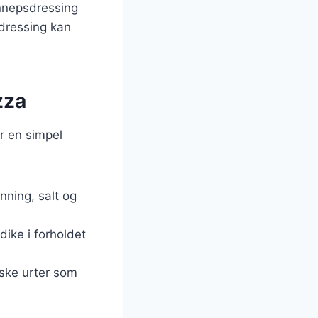
nnepsdressing
tdressing kan
zza
er en simpel
nning, salt og
dike i forholdet
iske urter som