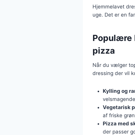
Hjemmelavet dress
uge. Det er en fan
Populære k
pizza
Når du vælger top
dressing der vil
Kylling og r
velsmagende 
Vegetarisk 
af friske grø
Pizza med s
der passer go