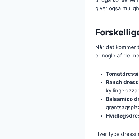
undgå konserveri
giver også muligh
Forskellig
Når det kommer ti
er nogle af de m
Tomatdress
Ranch dress
kyllingepizzae
Balsamico d
grøntsagspiz
Hvidløgsdre
Hver type dressin