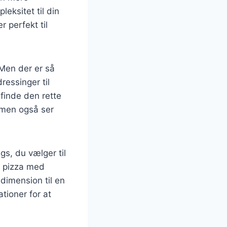
eksitet til din
r perfekt til
Men der er så
essinger til
finde den rette
 men også ser
s, du vælger til
n pizza med
 dimension til en
tioner for at