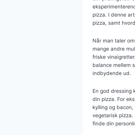
eksperimenterende
pizza. I denne art
pizza, samt hvor
Når man taler om
mange andre mulig
friske vinaigrett
balance mellem s
indbydende ud.
En god dressing k
din pizza. For e
kylling og bacon,
vegetarisk pizza.
finde din personli