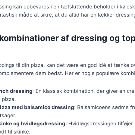
ing kan opbevares i en tætsluttende beholder i køleska
tastisk måde at sikre, at du altid har en lækker dressing 
ombinationer af dressing og top
pings til din pizza, kan det være en god idé at tænke ov
 komplementere dem bedst. Her er nogle populære kombi
anch dressing
: En klassisk kombination, der giver en cr
pizza.
pizza med balsamico dressing
: Balsamicoens sødme 
ntsager.
kinke og hvidløgsdressing
: Hvidløgsdressingen tilføjer
dt til skinke.