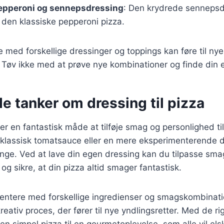
epperoni og sennepsdressing
: Den krydrede sennepsdr
il den klassiske pepperoni pizza.
e med forskellige dressinger og toppings kan føre til 
Tøv ikke med at prøve nye kombinationer og finde din e
e tanker om dressing til pizza
 er en fantastisk måde at tilføje smag og personlighed ti
klassisk tomatsauce eller en mere eksperimenterende d
ge. Ved at lave din egen dressing kan du tilpasse sma
og sikre, at din pizza altid smager fantastisk.
entere med forskellige ingredienser og smagskombinati
eativ proces, der fører til nye yndlingsretter. Med de ri