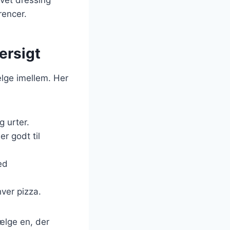
vet dressing
rencer.
versigt
ælge imellem. Her
g urter.
er godt til
ed
hver pizza.
vælge en, der