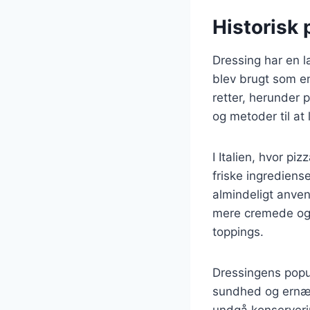
Historisk
Dressing har en la
blev brugt som en
retter, herunder p
og metoder til at 
I Italien, hvor p
friske ingrediense
almindeligt anven
mere cremede og 
toppings.
Dressingens popu
sundhed og ernær