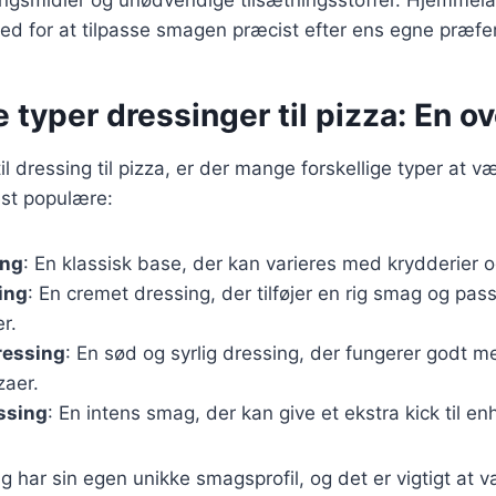
ngsmidler og unødvendige tilsætningsstoffer. Hjemmela
ed for at tilpasse smagen præcist efter ens egne præfe
e typer dressinger til pizza: En o
l dressing til pizza, er der mange forskellige typer at v
est populære:
ing
: En klassisk base, der kan varieres med krydderier o
ing
: En cremet dressing, der tilføjer en rig smag og pass
r.
ressing
: En sød og syrlig dressing, der fungerer godt m
zaer.
ssing
: En intens smag, der kan give et ekstra kick til en
g har sin egen unikke smagsprofil, og det er vigtigt at 