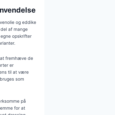
anvendelse
livenolie og eddike
l del af mange
s egne opskrifter
rianter.
på at fremhæve de
rter er
ns til at være
e bruges som
pmærksomme på
jemme for at