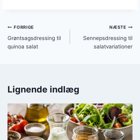
Indlægsnavigation
FORRIGE
NÆSTE
Grøntsagsdressing til
Sennepsdressing til
quinoa salat
salatvariationer
Lignende indlæg