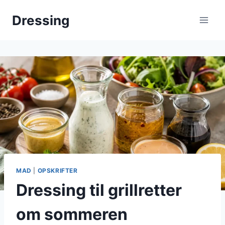
Fortsæt
Dressing
til
indhold
MAD
|
OPSKRIFTER
Dressing til grillretter
om sommeren