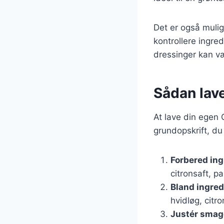
Det er også mulig
kontrollere ingr
dressinger kan v
Sådan lav
At lave din egen 
grundopskrift, du
Forbered in
citronsaft, p
Bland ingre
hvidløg, cit
Justér sma