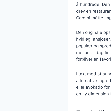
århundrede. Den 
drev en restauran
Cardini måtte imp
Den originale opsk
hvidløg, ansjose
populær og spredt
menuer. I dag fin
forbliver en favori
I takt med at su
alternative ingre
eller avokado for 
en ny dimension 