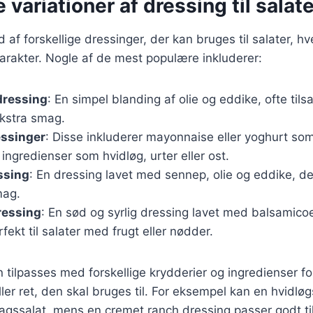
 variationer af dressing til salat
d af forskellige dressinger, der kan bruges til salater, 
arakter. Nogle af de mest populære inkluderer:
dressing
: En simpel blanding af olie og eddike, ofte tils
ekstra smag.
ssinger
: Disse inkluderer mayonnaise eller yoghurt so
ingredienser som hvidløg, urter eller ost.
ssing
: En dressing lavet med sennep, olie og eddike, de
mag.
ressing
: En sød og syrlig dressing lavet med balsamico
rfekt til salater med frugt eller nødder.
 tilpasses med forskellige krydderier og ingredienser f
eller ret, den skal bruges til. For eksempel kan en hvidl
tsagssalat, mens en cremet ranch dressing passer godt til