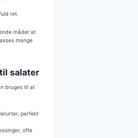
uld ret.
dende måder at
lpasses mange
il salater
 bruges til at
rurter, perfekt
ssinger, ofte