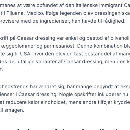
menes at være opfundet af den italienske immigrant Ca
t i Tijuana, Mexico. Ifølge legenden blev dressingen ska
rovisere med de ingredienser, han havde til rådighed.
rift på Caesar dressing var enkel og bestod af olivenolie
r, æggeblommer og parmesanost. Denne kombination ble
e sig til USA, hvor den blev en fast bestanddel af man
des der utallige varianter af Caesar dressing, men den k
t.
ndhedstrends har ændret sig, har mange begyndt at ek
dienser i Caesar dressing. Nogle opskrifter inkluderer n
at reducere kalorieindholdet, mens andre tilføjer krydder
til smagen.