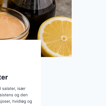
ter
 salater, især
nsistens og den
joser, hvidløg og