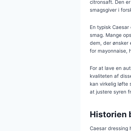
citronsaft. Den e
smagsgiver i forsk
En typisk Caesar 
smag. Mange opskr
dem, der ønsker 
for mayonnaise, 
For at lave en a
kvaliteten af dis
kan virkelig løfte
at justere syren f
Historien
Caesar dressing h