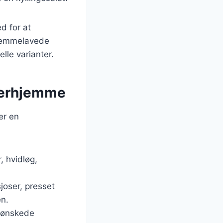
d for at
Hjemmelavede
le varianter.
derhjemme
er en
, hvidløg,
joser, presset
en.
n ønskede