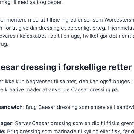
mag til med salt og peber.
rimentere med at tilføje ingredienser som Worcestershi
er for at give din dressing et personligt præg. Hjemmel
vares i køleskabet i op til en uge, hvilket gør det nemt
rug.
esar dressing i forskellige retter
r ikke kun begrænset til salater; den kan også bruges 
gle kreative måder at anvende Caesar dressing på:
 sandwich
: Brug Caesar dressing som smørelse i sandwich
.
sager
: Server Caesar dressing som en dip til friske grønt
de
: Brug dressing som marinade til kylling eller fisk, før de