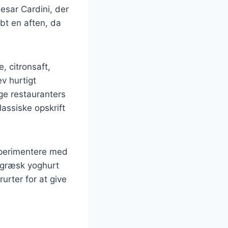
esar Cardini, der
bt en aften, da
, citronsaft,
v hurtigt
ge restauranters
lassiske opskrift
sperimentere med
u græsk yoghurt
urter for at give