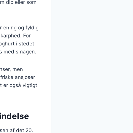
om dip eller som
en rig og fyldig
skarphed. For
ghurt i stedet
mis med smagen.
enser, men
friske ansjoser
t er også vigtigt
indelse
lsen af det 20.