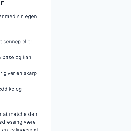
er
hver med sin egen
at sennep eller
m base og kan
r giver en skarp
eddike og
or at matche den
øgsdressing være
 en kyllingesalat.