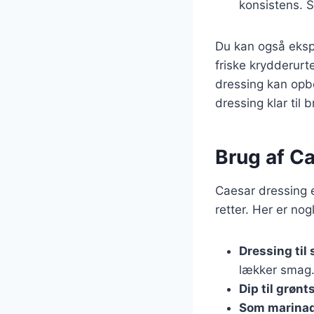
konsistens. S
Du kan også ekspe
friske krydderurt
dressing kan opbe
dressing klar til b
Brug af Ca
Caesar dressing e
retter. Her er no
Dressing til
lækker smag
Dip til grønt
Som marina