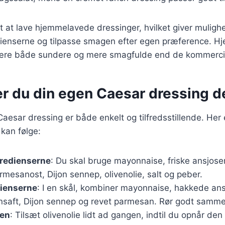
t at lave hjemmelavede dressinger, hvilket giver mulighe
edienserne og tilpasse smagen efter egen præference. 
ære både sundere og mere smagfulde end de kommerciel
er du din egen Caesar dressing 
Caesar dressing er både enkelt og tilfredsstillende. Her 
 kan følge:
gredienserne
: Du skal bruge mayonnaise, friske ansjoser
armesanost, Dijon sennep, olivenolie, salt og peber.
dienserne
: I en skål, kombiner mayonnaise, hakkede ans
ronsaft, Dijon sennep og revet parmesan. Rør godt samm
gen
: Tilsæt olivenolie lidt ad gangen, indtil du opnår de