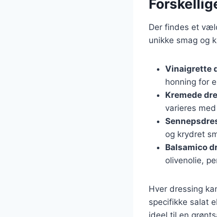
Forskellige
Der findes et væl
unikke smag og k
Vinaigrette 
honning for 
Kremede dre
varieres med 
Sennepsdre
og krydret s
Balsamico d
olivenolie, pe
Hver dressing kan
specifikke salat 
ideel til en grøn