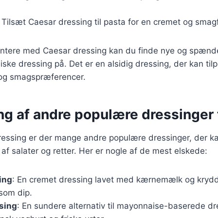
: Tilsæt Caesar dressing til pasta for en cremet og smagf
ntere med Caesar dressing kan du finde nye og spæn
ske dressing på. Det er en alsidig dressing, der kan ti
r og smagspræferencer.
g af andre populære dressinger t
essing er der mange andre populære dressinger, der kan
f salater og retter. Her er nogle af de mest elskede:
ing
: En cremet dressing lavet med kærnemælk og krydde
 som dip.
sing
: En sundere alternativ til mayonnaise-baserede dre