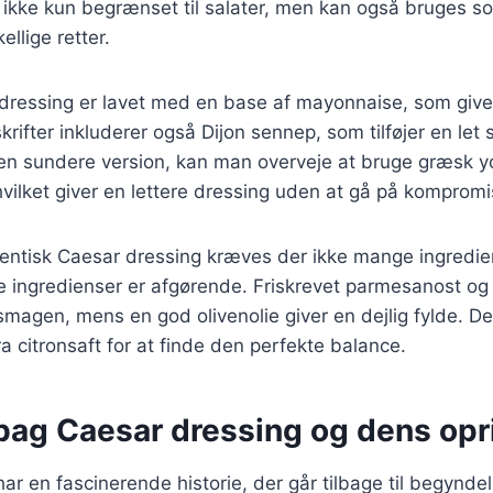
r ikke kun begrænset til salater, men kan også bruges s
ellige retter.
dressing er lavet med en base af mayonnaise, som giver 
ifter inkluderer også Dijon sennep, som tilføjer en let 
en sundere version, kan man overveje at bruge græsk yo
hvilket giver en lettere dressing uden at gå på kompro
utentisk Caesar dressing kræves der ikke mange ingredi
se ingredienser er afgørende. Friskrevet parmesanost og 
 smagen, mens en god olivenolie giver en dejlig fylde. De
ra citronsaft for at finde den perfekte balance.
 bag Caesar dressing og dens opr
ar en fascinerende historie, der går tilbage til begynde