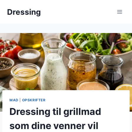
Fortsæt
Dressing
til
indhold
MAD
|
OPSKRIFTER
Dressing til grillmad
som dine venner vil