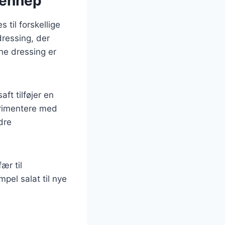
 sennep
 til forskellige
ressing, der
ne dressing er
ft tilføjer en
erimentere med
dre
ær til
pel salat til nye