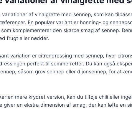
e variationer af vinaigrette med
variationer af vinaigrette med sennep, som kan tilpasses
ræferencer. En populær variant er honning- og sennepsd
e, som komplementerer den skarpe smag af sennep. Den
med frugt eller nødder.
ant variation er citrondressing med sennep, hvor citronsa
 dressingen perfekt til sommerretter. Du kan også eksp
 sennep, såsom grov sennep eller dijonsennep, for at æn
r en mere krydret version, kan du tilføje chili eller ingef
te giver en ekstra dimension af smag, der kan løfte en sim