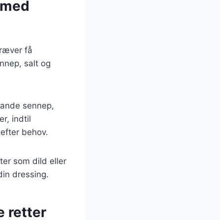
e med
ræver få
nnep, salt og
lande sennep,
r, indtil
 efter behov.
ter som dild eller
din dressing.
e retter