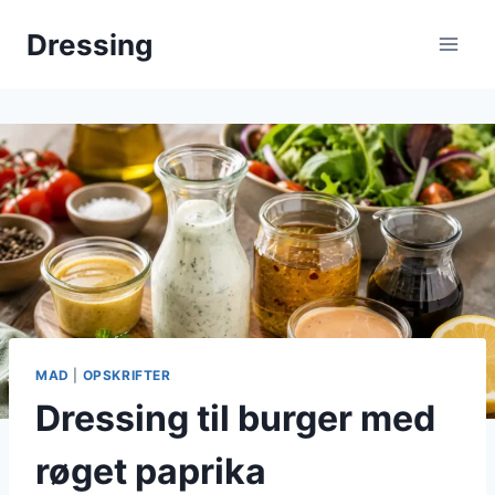
Fortsæt
Dressing
til
indhold
MAD
|
OPSKRIFTER
Dressing til burger med
røget paprika