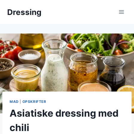
Fortsæt
Dressing
til
indhold
MAD
|
OPSKRIFTER
Asiatiske dressing med
chili