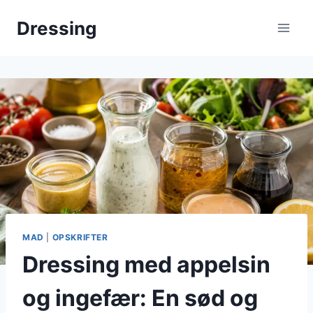
Fortsæt
Dressing
til
indhold
MAD
|
OPSKRIFTER
Dressing med appelsin
og ingefær: En sød og