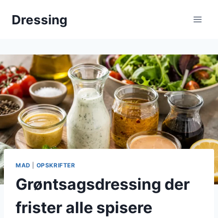
Fortsæt
Dressing
til
indhold
MAD
|
OPSKRIFTER
Grøntsagsdressing der
frister alle spisere