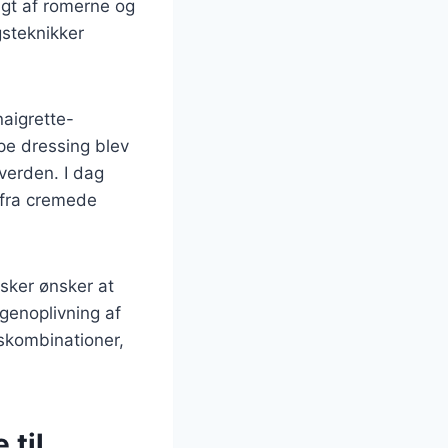
ugt af romerne og
gsteknikker
naigrette-
pe dressing blev
 verden. I dag
t fra cremede
sker ønsker at
 genoplivning af
skombinationer,
 til