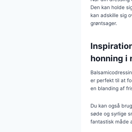
Den kan holde sig
kan adskille sig o
grøntsager.
Inspiratio
honning i 
Balsamicodressin
er perfekt til at 
en blanding af fr
Du kan også bruge
søde og syrlige s
fantastisk måde at 