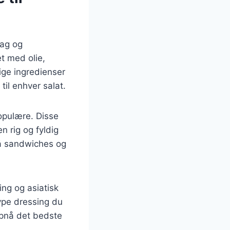
mag og
t med olie,
ige ingredienser
til enhver salat.
opulære. Disse
n rig og fyldig
 på sandwiches og
ng og asiatisk
ype dressing du
opnå det bedste