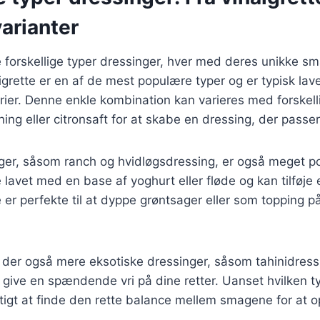
arianter
 forskellige typer dressinger, hver med deres unikke s
grette er en af de mest populære typer og er typisk lave
ier. Denne enkle kombination kan varieres med forskell
ng eller citronsaft for at skabe en dressing, der passer 
er, såsom ranch og hvidløgsdressing, er også meget p
 lavet med en base af yoghurt eller fløde og kan tilføje e
De er perfekte til at dyppe grøntsager eller som topping
der også mere eksotiske dressinger, såsom tahinidressi
 give en spændende vri på dine retter. Uanset hvilken t
gtigt at finde den rette balance mellem smagene for at 