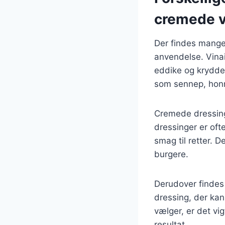
cremede v
Der findes mange
anvendelse. Vinai
eddike og krydder
som sennep, honni
Cremede dressing
dressinger er ofte
smag til retter. 
burgere.
Derudover findes 
dressing, der kan
vælger, er det vi
resultat.