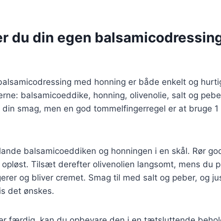
er du din egen balsamicodressin
balsamicodressing med honning er både enkelt og hurtig
erne: balsamicoeddike, honning, olivenolie, salt og pe
r din smag, men en god tommelfingerregel er at bruge 1 d
ande balsamicoeddiken og honningen i en skål. Rør godt
 opløst. Tilsæt derefter olivenolien langsomt, mens du p
erer og bliver cremet. Smag til med salt og peber, og 
is det ønskes.
er færdig, kan du opbevare den i en tætsluttende behol