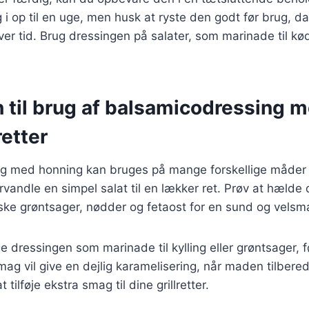
 i op til en uge, men husk at ryste den godt før brug, d
ver tid. Brug dressingen på salater, som marinade til kød 
n til brug af balsamicodressing 
retter
g med honning kan bruges på mange forskellige måder i
forvandle en simpel salat til en lækker ret. Prøv at hælde
iske grøntsager, nødder og fetaost for en sund og velsm
 dressingen som marinade til kylling eller grøntsager, fø
mag vil give en dejlig karamelisering, når maden tilbere
tilføje ekstra smag til dine grillretter.