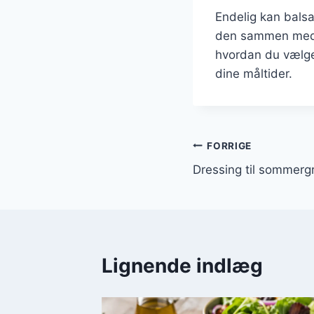
Endelig kan bals
den sammen med g
hvordan du vælger
dine måltider.
Indlægsnavi
FORRIGE
Dressing til sommergr
Lignende indlæg