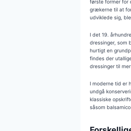
første former for
grækerne til at f
udviklede sig, bl
I det 19. århundr
dressinger, som b
hurtigt en grundpi
findes der utallig
dressinger til mer
I moderne tid er
undgå konserverin
klassiske opskrif
såsom balsamico
Forskellig