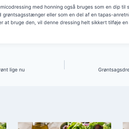
amicodressing med honning også bruges som en dip til 
røntsagsstænger eller som en del af en tapas-anretn
 at bruge den, vil denne dressing helt sikkert tilføje en
gation
ønt lige nu
Grøntsagsdr