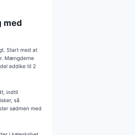
g med
t. Start med at
ber. Mængderne
el eddike til 2
, indtil
isker, så
juster sødmen med
der i køleskabet.