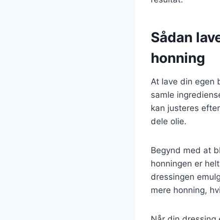
Sådan lav
honning
At lave din egen 
samle ingrediens
kan justeres efte
dele olie.
Begynd med at bl
honningen er helt
dressingen emulg
mere honning, hv
Når din dressing 