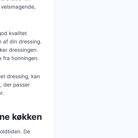
un velsmagende,
od kvalitet
 af din dressing.
ker dressingen.
 fra honningen.
et dressing, kan
e, der passer
r.
rne køkken
 oldtiden. De