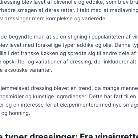
 dressing blev lavet af olivenolie og eddike, som blev br
orbedre smagen af deres retter. I takt med at madlavnin
ev dressinger mere komplekse og varierede.
ede begyndte man at se en stigning i populariteten af vi
lev lavet med forskellige typer eddike og olie. Denne ty
lle i det franske køkken og spredte sig til andre dele af
e opskrifter og variationer af dressing, der inkluderer al
e eksotiske varianter.
 hjemmelavet dressing blevet en trend, da mange menne
gsmidler og kunstige ingredienser. Dette har ført til en
ter og en interesse for at eksperimentere med nye smag
 og honning.
e typer dressinger: Fra vinaigrette