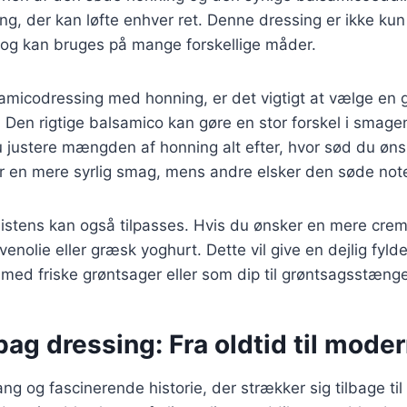
ng, der kan løfte enhver ret. Denne dressing er ikke k
 og kan bruges på mange forskellige måder.
amicodressing med honning, er det vigtigt at vælge en g
Den rigtige balsamico kan gøre en stor forskel i smagen
 justere mængden af honning alt efter, hvor sød du øns
r en mere syrlig smag, mens andre elsker den søde note
istens kan også tilpasses. Hvis du ønsker en mere crem
livenolie eller græsk yoghurt. Dette vil give en dejlig fyld
r med friske grøntsager eller som dip til grøntsagsstænge
bag dressing: Fra oldtid til mode
ng og fascinerende historie, der strækker sig tilbage til