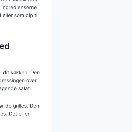
a ingredienserne
eller som dip til
med
 dit køkken. Den
 dressingen over
agende salat.
r de grilles. Den
des. Det er en