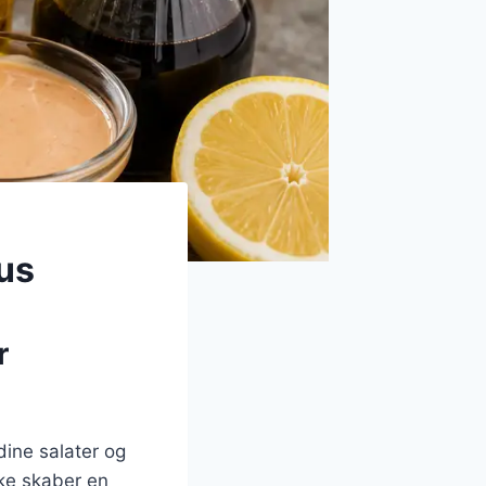
us
r
dine salater og
ke skaber en