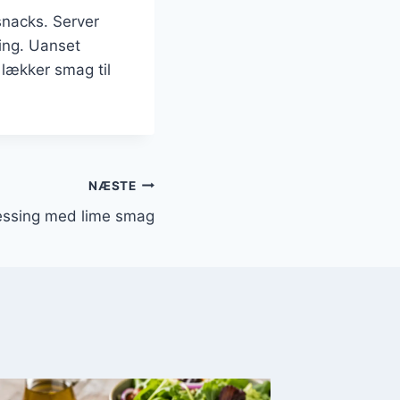
snacks. Server
ing. Uanset
 lækker smag til
NÆSTE
essing med lime smag