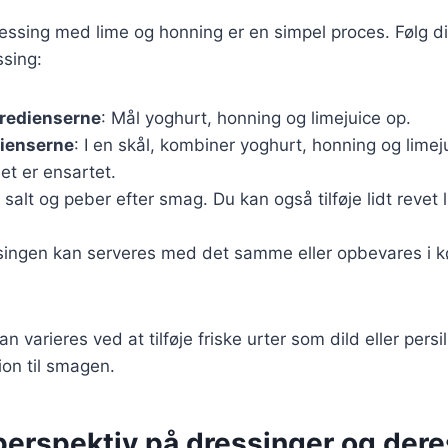
essing med lime og honning er en simpel proces. Følg dis
ssing:
gredienserne
: Mål yoghurt, honning og limejuice op.
dienserne
: I en skål, kombiner yoghurt, honning og limej
det er ensartet.
t salt og peber efter smag. Du kan også tilføje lidt revet 
singen kan serveres med det samme eller opbevares i køl
 varieres ved at tilføje friske urter som dild eller persill
on til smagen.
perspektiv på dressinger og dere