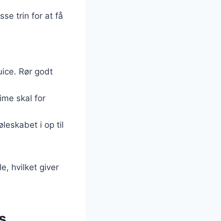
se trin for at få
uice. Rør godt
lime skal for
eskabet i op til
e, hvilket giver
s