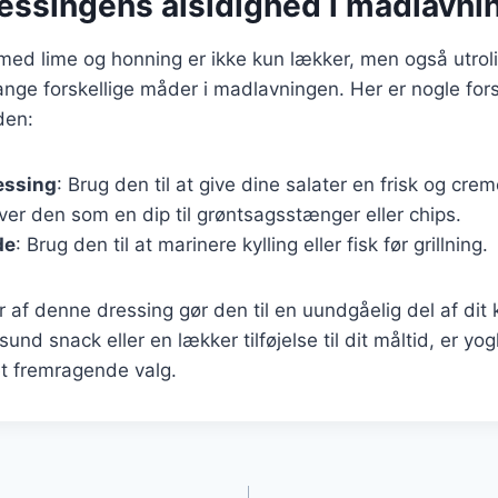
essingens alsidighed i madlavni
ed lime og honning er ikke kun lækker, men også utroli
ge forskellige måder i madlavningen. Her er nogle forsl
den:
essing
: Brug den til at give dine salater en frisk og cre
rver den som en dip til grøntsagsstænger eller chips.
de
: Brug den til at marinere kylling eller fisk før grillning.
r af denne dressing gør den til en uundgåelig del af dit
und snack eller en lækker tilføjelse til dit måltid, er y
et fremragende valg.
gation