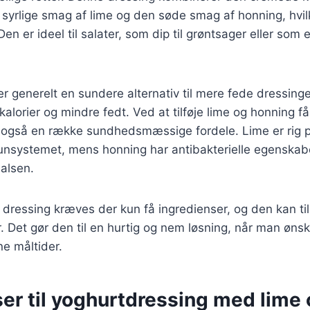
syrlige smag af lime og den søde smag af honning, hvil
en er ideel til salater, som dip til grøntsager eller som 
r generelt en sundere alternativ til mere fede dressinge
kalorier og mindre fedt. Ved at tilføje lime og honning f
 også en række sundhedsmæssige fordele. Lime er rig p
munsystemet, mens honning har antibakterielle egenskab
alsen.
 dressing kræves der kun få ingredienser, og den kan t
 Det gør den til en hurtig og nem løsning, når man ønsker 
ne måltider.
er til yoghurtdressing med lime