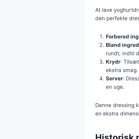
At lave yoghurtdr
den perfekte dre
Forbered in
Bland ingre
rundt, indtil 
Krydr
: Tilsæ
ekstra smag.
Server
: Dres
en uge.
Denne dressing kan
en ekstra dimensi
Historisk 