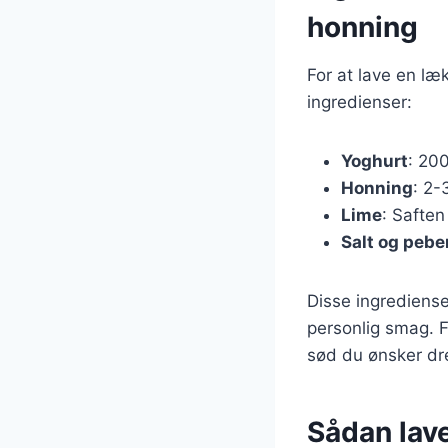
honning
For at lave en l
ingredienser:
Yoghurt
: 200
Honning
: 2-
Lime
: Saften
Salt og pebe
Disse ingrediense
personlig smag. 
sød du ønsker dr
Sådan lav