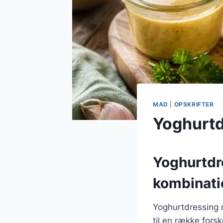
MAD
|
OPSKRIFTER
Yoghurtd
Yoghurtdr
kombinati
Yoghurtdressing 
til en række fors