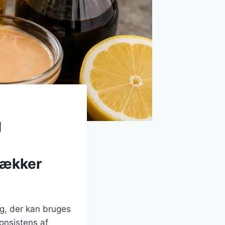
g
lækker
g, der kan bruges
onsistens af