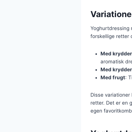
Variation
Yoghurtdressing m
forskellige retter
Med krydder
aromatisk dr
Med krydder
Med frugt
: 
Disse variationer
retter. Det er en
egen favoritkomb