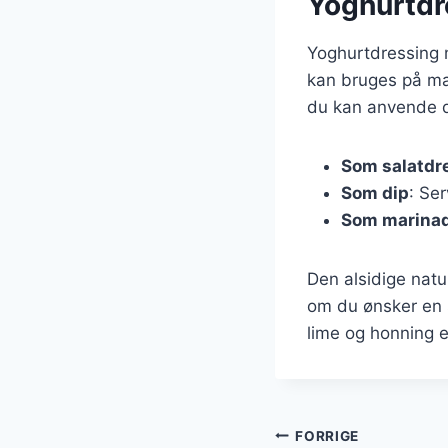
Yoghurtdr
Yoghurtdressing m
kan bruges på man
du kan anvende 
Som salatdr
Som dip
: Se
Som marina
Den alsidige natu
om du ønsker en s
lime og honning 
Indlægsnavi
FORRIGE