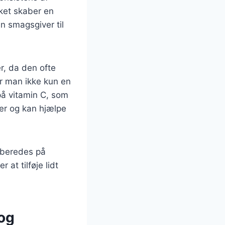
ket skaber en
en smagsgiver til
r, da den ofte
år man ikke kun en
å vitamin C, som
er og kan hjælpe
ilberedes på
at tilføje lidt
 og