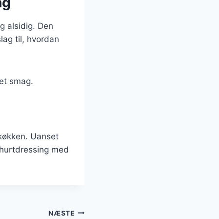
ng
g alsidig. Den
ag til, hvordan
met smag.
 køkken. Uanset
oghurtdressing med
NÆSTE