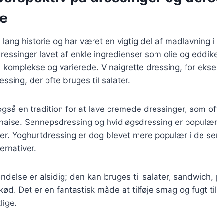
se
 lang historie og har været en vigtig del af madlavning i
dressinger lavet af enkle ingredienser som olie og eddi
 komplekse og varierede. Vinaigrette dressing, for ekse
essing, der ofte bruges til salater.
også en tradition for at lave cremede dressinger, som o
naise. Sennepsdressing og hvidløgsdressing er populære
etter. Yoghurtdressing er dog blevet mere populær i de se
ernativer.
delse er alsidig; den kan bruges til salater, sandwich,
ød. Det er en fantastisk måde at tilføje smag og fugt til 
lige.