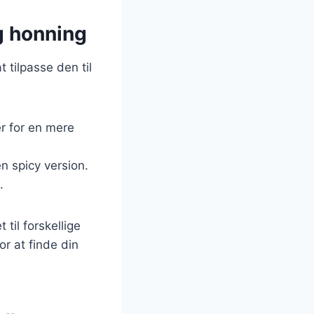
g honning
tilpasse den til
der for en mere
en spicy version.
.
til forskellige
or at finde din