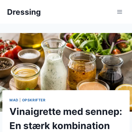
Fortsæt
Dressing
til
indhold
MAD
|
OPSKRIFTER
Vinaigrette med sennep:
En stærk kombination