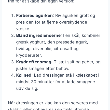
trin for at skabe din egen version:
Forbered agurken
: Riv agurken groft og
pres den for at fjerne overskydende
væske.
Bland ingredienserne
: I en skål, kombiner
græsk yoghurt, den pressede agurk,
hvidløg, olivenolie, citronsaft og
krydderurter.
Krydr efter smag
: Tilsæt salt og peber, og
juster smagen efter behov.
Køl ned
: Lad dressingen stå i køleskabet i
mindst 30 minutter for at lade smagene
udvikle sig.
Når dressingen er klar, kan den serveres med
skaldyr eller opbevares i en tætsluttende