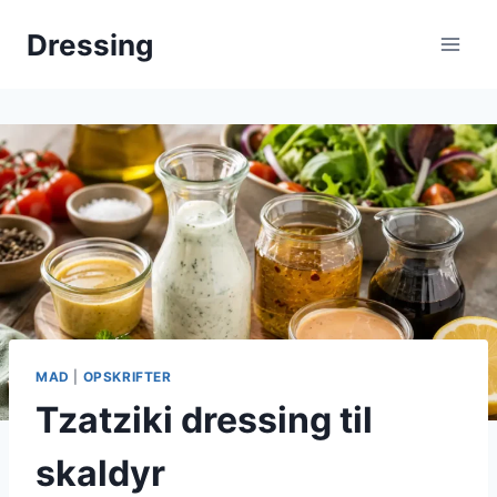
Fortsæt
Dressing
til
indhold
MAD
|
OPSKRIFTER
Tzatziki dressing til
skaldyr