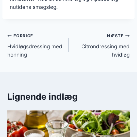
nutidens smagsløg.
Indlægsnavigation
FORRIGE
NÆSTE
Hvidløgsdressing med
Citrondressing med
honning
hvidløg
Lignende indlæg