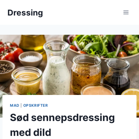
Fortsæt
Dressing
til
indhold
MAD
|
OPSKRIFTER
Sød sennepsdressing
med dild