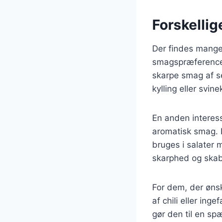
Forskellig
Der findes mange 
smagspræferencer
skarpe smag af se
kylling eller svi
En anden interess
aromatisk smag. D
bruges i salater
skarphed og skab
For dem, der øns
af chili eller ing
gør den til en spæ