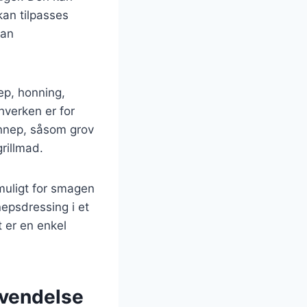
kan tilpasses
kan
ep, honning,
hverken er for
ennep, såsom grov
rillmad.
muligt for smagen
nepsdressing i et
 er en enkel
nvendelse