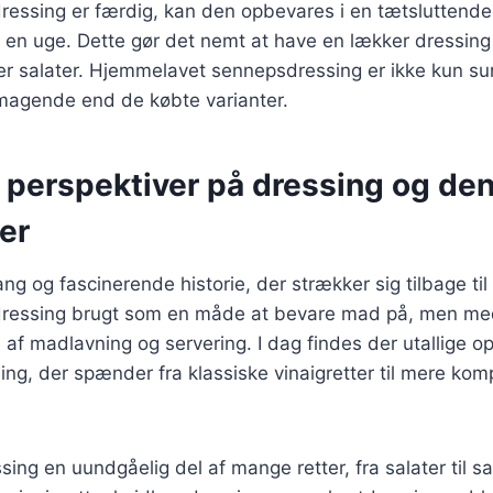
ressing er færdig, kan den opbevares i en tætsluttende
l en uge. Dette gør det nemt at have en lækker dressing k
laver salater. Hjemmelavet sennepsdressing er ikke kun 
agende end de købte varianter.
e perspektiver på dressing og d
er
ng og fascinerende historie, der strækker sig tilbage til
 dressing brugt som en måde at bevare mad på, men med
 af madlavning og servering. I dag findes der utallige op
sing, der spænder fra klassiske vinaigretter til mere k
sing en uundgåelig del af mange retter, fra salater til s