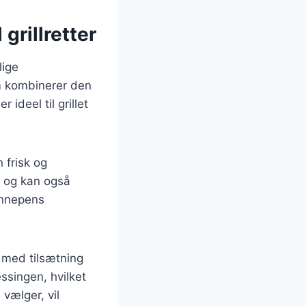
grillretter
lige
m kombinerer den
deel til grillet
 frisk og
yr og kan også
ennepens
 med tilsætning
essingen, hvilket
 vælger, vil