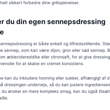
elt sikkert forbedre dine grilloplevelser.
er du din egen sennepsdressing
e
sennepsdressing er både enkelt og tilfredsstillende. St
ype sennep, som kan være dijon, grov eller sød sennep.
m æblecidereddike eller citronsaft, for at give dressin
livenolie for at skabe en cremet konsistens.
dme kan du inkludere honning eller sukker, afhængigt af 
på dressingen undervejs, så du kan justere ingredienser
s du ønsker en mere kompleks smag, kan du også tilsætt
ille.