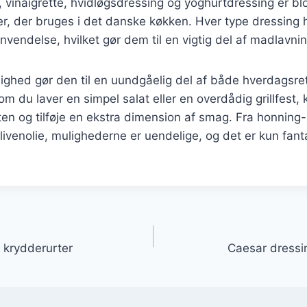
vinaigrette, hvidløgsdressing og yoghurtdressing er blo
r, der bruges i det danske køkken. Hver type dressing 
vendelse, hvilket gør dem til en vigtig del af madlavni
ighed gør den til en uundgåelig del af både hverdagsret
om du laver en simpel salat eller en overdådig grillfest, 
tten og tilføje en ekstra dimension af smag. Fra honnin
olivenolie, mulighederne er uendelige, og det er kun fant
gation
 krydderurter
Caesar dressin