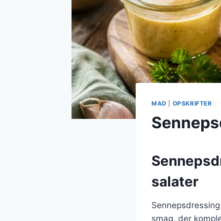
MAD
|
OPSKRIFTER
Sennepsd
Sennepsdr
salater
Sennepsdressing er
smag, der komple