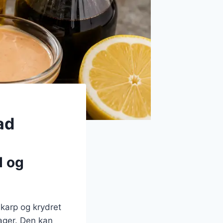
ad
d og
 skarp og krydret
ager. Den kan