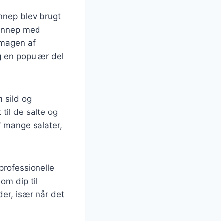
ennep blev brugt
sennep med
smagen af
ag en populær del
 sild og
til de salte og
f mange salater,
professionelle
om dip til
der, især når det