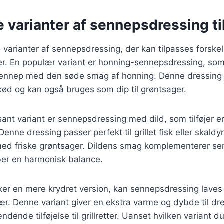
e varianter af sennepsdressing til 
varianter af sennepsdressing, der kan tilpasses forskel
. En populær variant er honning-sennepsdressing, so
nnep med den søde smag af honning. Denne dressing er i
nekød og kan også bruges som dip til grøntsager.
ant variant er sennepsdressing med dild, som tilføjer en
enne dressing passer perfekt til grillet fisk eller skald
 med friske grøntsager. Dildens smag komplementerer s
er en harmonisk balance.
ker en mere krydret version, kan sennepsdressing laves
efær. Denne variant giver en ekstra varme og dybde til dr
ndende tilføjelse til grillretter. Uanset hvilken variant du