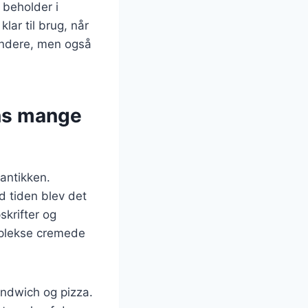
 beholder i
lar til brug, når
sundere, men også
ens mange
 antikken.
 tiden blev det
skrifter og
omplekse cremede
andwich og pizza.