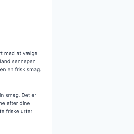
art med at vælge
 Bland sennepen
gen en frisk smag.
din smag. Det er
ne efter dine
e friske urter