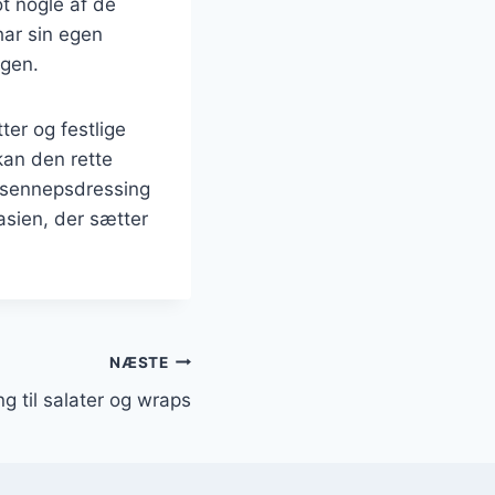
t nogle af de
har sin egen
ngen.
ter og festlige
kan den rette
g-sennepsdressing
asien, der sætter
NÆSTE
g til salater og wraps