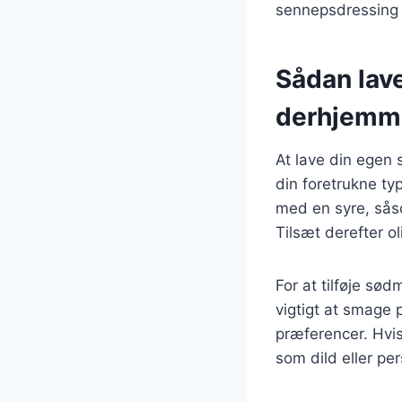
sennepsdressing h
Sådan lav
derhjemm
At lave din egen 
din foretrukne t
med en syre, såso
Tilsæt derefter o
For at tilføje sø
vigtigt at smage 
præferencer. Hvi
som dild eller pers