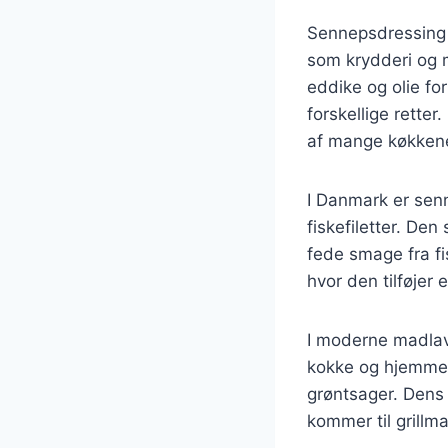
Sennepsdressing h
som krydderi og 
eddike og olie fo
forskellige rette
af mange køkkene
I Danmark er senn
fiskefiletter. De
fede smage fra fi
hvor den tilføjer
I moderne madlav
kokke og hjemmeko
grøntsager. Dens 
kommer til grillm