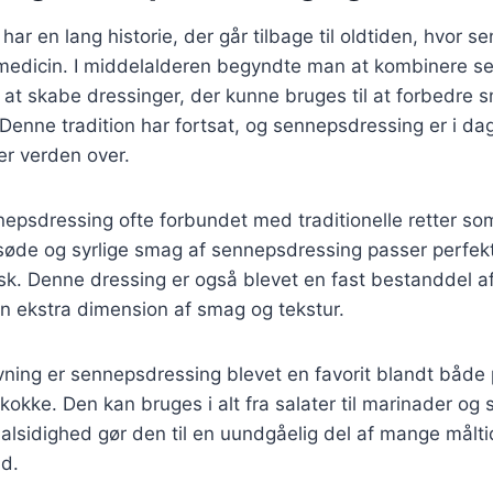
ar en lang historie, der går tilbage til oldtiden, hvor s
medicin. I middelalderen begyndte man at kombinere 
r at skabe dressinger, der kunne bruges til at forbedre 
r. Denne tradition har fortsat, og sennepsdressing er i d
r verden over.
epsdressing ofte forbundet med traditionelle retter som
n søde og syrlige smag af sennepsdressing passer perfekt 
sk. Denne dressing er også blevet en fast bestanddel a
 en ekstra dimension af smag og tekstur.
ning er sennepsdressing blevet en favorit blandt både 
kke. Den kan bruges i alt fra salater til marinader og s
alsidighed gør den til en uundgåelig del af mange målti
ad.