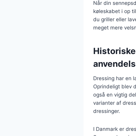
Når din sennepsd
køleskabet i op ti
du griller eller 
meget mere velsm
Historisk
anvendels
Dressing har en la
Oprindeligt blev
også en vigtig del
varianter af dres
dressinger.
I Danmark er dres