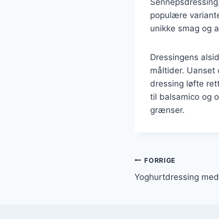
Sennepsdressing, 
populære variante
unikke smag og an
Dressingens alsid
måltider. Uanset 
dressing løfte re
til balsamico og 
grænser.
Indlægsnavi
FORRIGE
Yoghurtdressing med