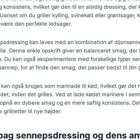
 konsistens, hvilket gør den til en alsidig dressing, der 
. Uanset om du griller kylling, svinekød eller grøntsager, 
være den perfekte ledsager.
epsdressing kan laves med en kombination af dijonsenn
lie. Denne enkle opskrift giver en balanceret smag, der 
rp. Du kan også eksperimentere med forskellige typer s
sennep, for at finde den smag, der passer bedst til din g
kan også bruges som marinade til kød, hvilket gør det 
ødet, inden det grilles. Ved at lade kødet marinere i sen
 opnå en dybere smag og en mere saftig konsistens. Det
grillretter til nye højder.
 bag sennepsdressing og dens a