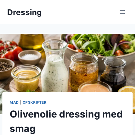
Fortsæt
Dressing
til
indhold
MAD
|
OPSKRIFTER
Olivenolie dressing med
smag