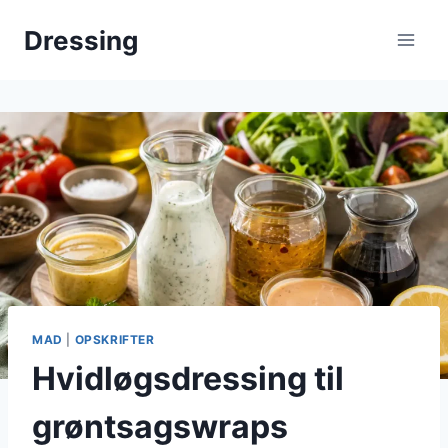
Fortsæt
Dressing
til
indhold
MAD
|
OPSKRIFTER
Hvidløgsdressing til
grøntsagswraps