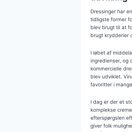
Dressinger har en 
tidligste former 
blev brugt til at
brugt krydderier o
I løbet af midde
ingredienser, og 
kommercielle dres
blev udviklet. Vi
favoritter i mang
I dag er der et st
komplekse cremede
efterspørgslen e
giver folk muligh