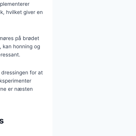
omplementerer
k, hvilket giver en
smøres på brødet
t, kan honning og
eressant.
 dressingen for at
 eksperimenter
erne er næsten
s