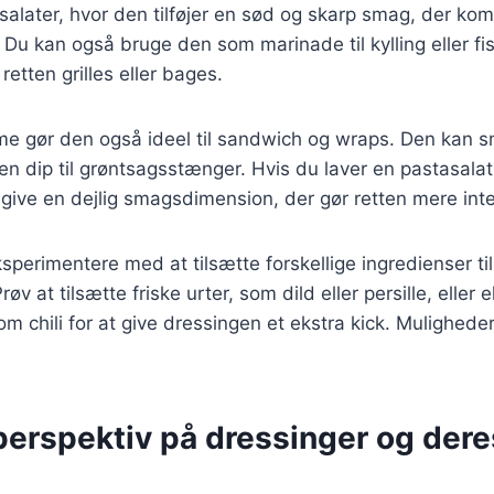
l salater, hvor den tilføjer en sød og skarp smag, der k
 Du kan også bruge den som marinade til kylling eller fis
etten grilles eller bages.
e gør den også ideel til sandwich og wraps. Den kan 
en dip til grøntsagsstænger. Hvis du laver en pastasala
give en dejlig smagsdimension, der gør retten mere int
sperimentere med at tilsætte forskellige ingredienser til
røv at tilsætte friske urter, som dild eller persille, eller
m chili for at give dressingen et ekstra kick. Mulighed
perspektiv på dressinger og dere