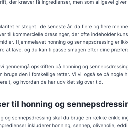
rift, der kræver få ingredienser, men som alligevel giver
aritet er steget i de seneste år, da flere og flere menne
ver til kommercielle dressinger, der ofte indeholder kuns
midler. Hjemmelavet honning og sennepsdressing er ikk
e at lave, og du kan tilpasse smagen efter dine præfer
il vi gennemgå opskriften på honning og sennepsdressing
n bruge den i forskellige retter. Vi vil også se på nogle 
erelt, og hvordan de har udviklet sig over tid.
ser til honning og sennepsdressi
ing og sennepsdressing skal du bruge en række enkle in
redienser inkluderer honning, sennep, olivenolie, eddi