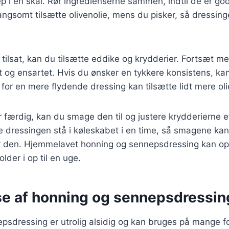
 i en skål. Rør ingredienserne sammen, indtil de er god
angsomt tilsætte olivenolie, mens du pisker, så dressin
 tilsat, kan du tilsætte eddike og krydderier. Fortsæt med
t og ensartet. Hvis du ønsker en tykkere konsistens, ka
or en mere flydende dressing kan tilsætte lidt mere olie
 færdig, kan du smage den til og justere krydderierne e
e dressingen stå i køleskabet i en time, så smagene kan 
r den. Hjemmelavet honning og sennepsdressing kan op
lder i op til en uge.
e af honning og sennepsdressing 
sdressing er utrolig alsidig og kan bruges på mange fo