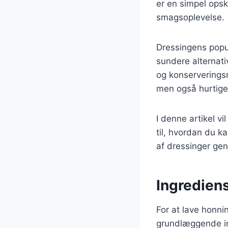
er en simpel opsk
smagsoplevelse.
Dressingens popul
sundere alternati
og konserverings
men også hurtiger
I denne artikel v
til, hvordan du ka
af dressinger gen
Ingredien
For at lave honn
grundlæggende ing