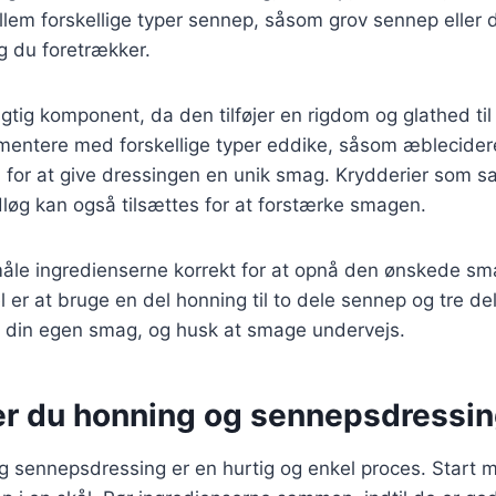
em forskellige typer sennep, såsom grov sennep eller d
g du foretrækker.
vigtig komponent, da den tilføjer en rigdom og glathed ti
mentere med forskellige typer eddike, såsom æblecidere
for at give dressingen en unik smag. Krydderier som sa
idløg kan også tilsættes for at forstærke smagen.
 måle ingredienserne korrekt for at opnå den ønskede s
 er at bruge en del honning til to dele sennep og tre del
din egen smag, og husk at smage undervejs.
er du honning og sennepsdressi
g sennepsdressing er en hurtig og enkel proces. Start 