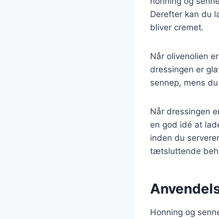
honning og sennep
Derefter kan du l
bliver cremet.
Når olivenolien er
dressingen er gla
sennep, mens du f
Når dressingen er
en god idé at lad
inden du servere
tætsluttende beho
Anvendels
Honning og sennep