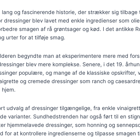
lang og fascinerende historie, der strækker sig tilbage t
for dressinger blev lavet med enkle ingredienser som oli
 forbedre smagen af rå grøntsager og kød. I det antikke 
g urter for at tilføje smag.
lalderen begyndte man at eksperimentere mere med forsk
dressinger blev mere komplekse. Senere, i det 19. århu
singer populære, og mange af de klassiske opskrifter, v
naigrette og cremede dressinger som ranch og caesardre
e hjem.
ort udvalg af dressinger tilgængelige, fra enkle vinaigrett
 varianter. Sundhedstrenden har også ført til en stign
fter hjemmelavede dressinger, som honning og sennepsd
ed for at kontrollere ingredienserne og tilpasse smagen t