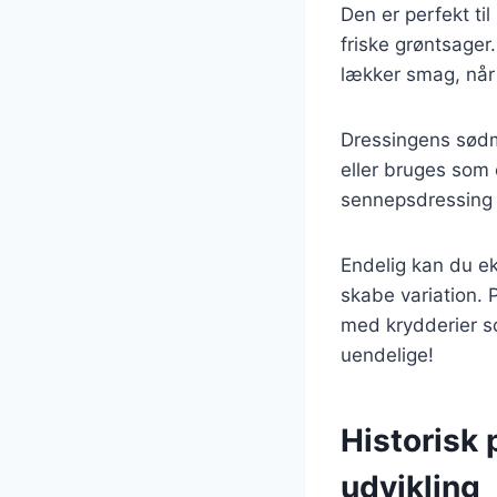
Den er perfekt ti
friske grøntsager.
lækker smag, når r
Dressingens sødm
eller bruges som 
sennepsdressing 
Endelig kan du ek
skabe variation. P
med krydderier so
uendelige!
Historisk 
udvikling