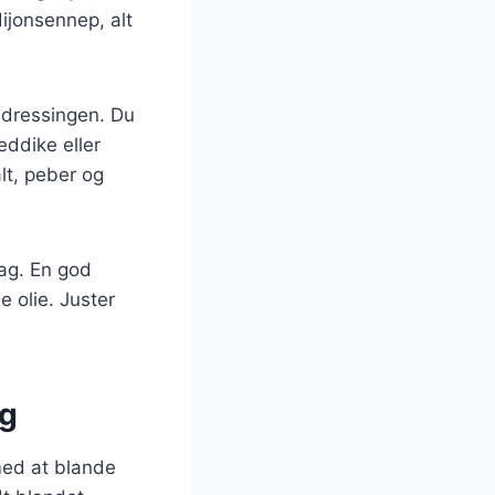
ijonsennep, alt
l dressingen. Du
ddike eller
lt, peber og
mag. En god
e olie. Juster
ng
med at blande