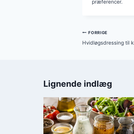
præferencer.
Indlægsnavi
FORRIGE
Hvidløgsdressing til ky
Lignende indlæg