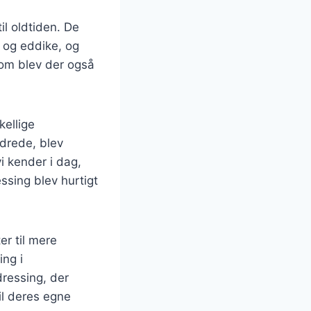
il oldtiden. De
e og eddike, og
Rom blev der også
ellige
ndrede, blev
i kender i dag,
ssing blev hurtigt
er til mere
ing i
ressing, der
il deres egne