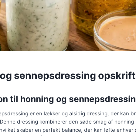
og sennepsdressing opskrift
on til honning og sennepsdressin
psdressing er en lækker og alsidig dressing, der kan b
er. Denne dressing kombinerer den søde smag af honnin
vilket skaber en perfekt balance, der kan løfte enhver sa