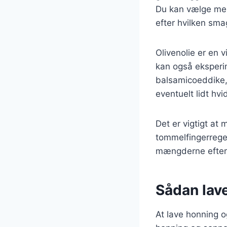
Du kan vælge mell
efter hvilken sma
Olivenolie er en 
kan også eksperi
balsamicoeddike, 
eventuelt lidt hv
Det er vigtigt at
tommelfingerregel
mængderne efter 
Sådan lav
At lave honning o