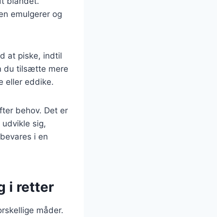
t blandet.
gen emulgerer og
 at piske, indtil
n du tilsætte mere
 eller eddike.
fter behov. Det er
udvikle sig,
bevares i en
i retter
rskellige måder.