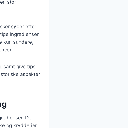
 en stor
sker søger efter
tige ingredienser
e kun sundere,
encer.
, samt give tips
historiske aspekter
ng
gredienser. De
ke og krydderier.