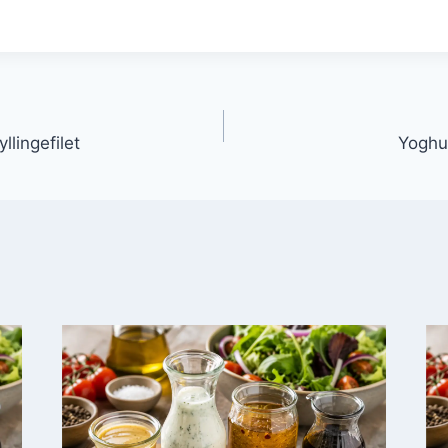
gation
llingefilet
Yoghu