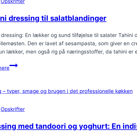
|
Opskrifter
ni dressing til salatblandinger
 dressing: En lækker og sund tilføjelse til salater Tah
ellemøsten. Den er lavet af sesampasta, som giver en c
un lækker, men også rig på næringsstoffer, da tahini er 
Tahini
mere
dressing
til
salatblandinger
|
Opskrifter
sing med tandoori og yoghurt: En indis