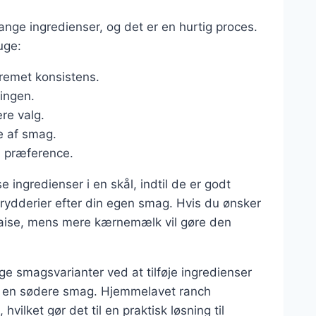
nge ingredienser, og det er en hurtig proces.
uge:
cremet konsistens.
singen.
ære valg.
e af smag.
n præference.
e ingredienser i en skål, indtil de er godt
rydderier efter din egen smag. Hvis du ønsker
naise, mens mere kærnemælk vil gøre den
ge smagsvarianter ved at tilføje ingredienser
or en sødere smag. Hjemmelavet ranch
hvilket gør det til en praktisk løsning til