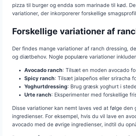
pizza til burger og endda som marinade til kød. Den
variationer, der inkorporerer forskellige smagsprofi
Forskellige variationer af ran
Der findes mange variationer af ranch dressing, d
og diætbehov. Nogle populære variationer inkluder
Avocado ranch
: Tilsæt en moden avocado fo
Spicy ranch
: Tilsæt jalapeños eller sriracha f
Yoghurtdressing
: Brug græsk yoghurt i sted
Urte ranch
: Eksperimenter med forskellige fri
Disse variationer kan nemt laves ved at følge den
ingredienser. For eksempel, hvis du vil lave en a
avocado med de øvrige ingredienser, indtil du op