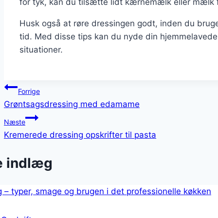
for tyk, kan du tilsætte lidt kærnemælk eller mælk 
Husk også at røre dressingen godt, inden du brug
tid. Med disse tips kan du nyde din hjemmelavede 
situationer.
Indlægsnavigation
Forrige
Grøntsagsdressing med edamame
Næste
Kremerede dressing opskrifter til pasta
e indlæg