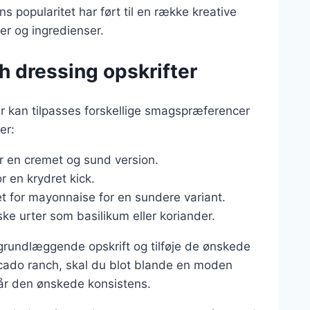
s popularitet har ført til en række kreative
ler og ingredienser.
ch dressing opskrifter
er kan tilpasses forskellige smagspræferencer
er:
r en cremet og sund version.
or en krydret kick.
et for mayonnaise for en sundere variant.
ske urter som basilikum eller koriander.
 grundlæggende opskrift og tilføje de ønskede
vocado ranch, skal du blot blande en moden
når den ønskede konsistens.