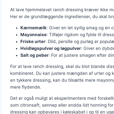
At lave hjemmelavet ranch dressing kræver ikke ma
Her er de grundlæggende ingredienser, du skal br
Kærnemælk
: Giver en let syrlig smag og en 
Mayonnaise
: Tilføjer rigdom og fylde til dres
Friske urter
: Dild, persille og purløg er popul
Hvidløgspulver og løgpulver
: Giver en dybd
Salt og peber
: For at justere smagen efter di
For at lave ranch dressing, skal du blot blande diss
kombineret. Du kan justere mængden af urter og k
en tykkere dressing, kan du tilsætte mere mayon
mere flydende.
Det er også muligt at eksperimentere med forskelli
som citronsaft, sennep eller endda lidt honning f
dressing kan opbevares i køleskabet i op til en uge, 