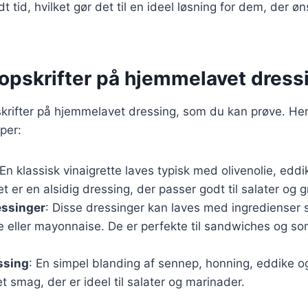
dt tid, hvilket gør det til en ideel løsning for dem, der ø
opskrifter på hjemmelavet dress
krifter på hjemmelavet dressing, som du kan prøve. Her
per:
 En klassisk vinaigrette laves typisk med olivenolie, edd
et er en alsidig dressing, der passer godt til salater og 
ssinger
: Disse dressinger kan laves med ingredienser
e eller mayonnaise. De er perfekte til sandwiches og som
ssing
: En simpel blanding af sennep, honning, eddike og
t smag, der er ideel til salater og marinader.