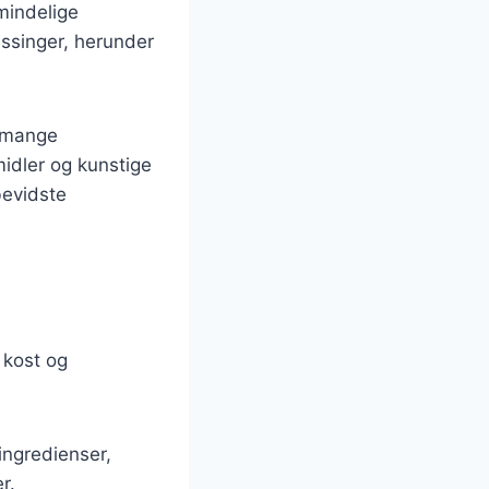
lmindelige
ressinger, herunder
n mange
idler og kunstige
bevidste
 kost og
ingredienser,
r.