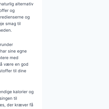
turlig alternativ
offer og
gredienserne og
je smag til
heden.
erunder
 har sine egne
entere med
så være en god
offer til dine
ndige kalorier og
ingen til
es, der kræver få