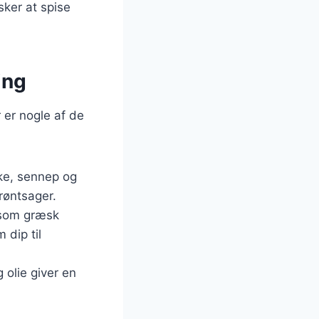
nsker at spise
ing
 er nogle af de
ike, sennep og
grøntsager.
 som græsk
 dip til
 olie giver en