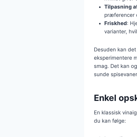
Tilpasning 
præferencer o
Friskhed
: H
varianter, hv
Desuden kan det a
eksperimentere me
smag. Det kan og
sunde spisevaner
Enkel opsk
En klassisk vinai
du kan følge: