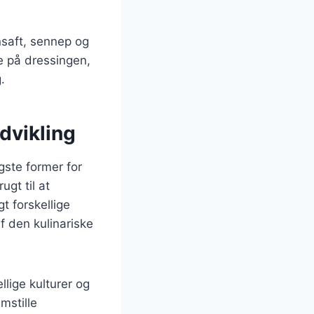
saft, sennep og
e på dressingen,
.
dvikling
igste former for
gt til at
t forskellige
f den kulinariske
llige kulturer og
mstille