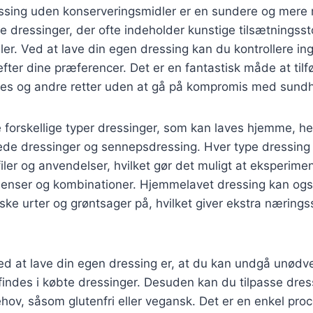
sing uden konserveringsmidler er en sundere og mere na
le dressinger, der ofte indeholder kunstige tilsætningsst
er. Ved at lave din egen dressing kan du kontrollere in
fter dine præferencer. Det er en fantastisk måde at tilfø
hes og andre retter uden at gå på kompromis med sund
 forskellige typer dressinger, som kan laves hjemme, h
mede dressinger og sennepsdressing. Hver type dressing
ler og anvendelser, hvilket gør det muligt at eksperim
edienser og kombinationer. Hjemmelavet dressing kan og
ke urter og grøntsager på, hvilket giver ekstra næringsst
ed at lave din egen dressing er, at du kan undgå unødve
findes i købte dressinger. Desuden kan du tilpasse dress
hov, såsom glutenfri eller vegansk. Det er en enkel proc