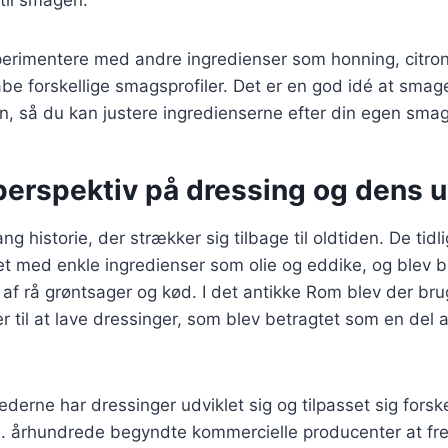
til smagen.
erimentere med andre ingredienser som honning, citron
abe forskellige smagsprofiler. Det er en god idé at smag
, så du kan justere ingredienserne efter din egen smag
perspektiv på dressing og dens u
ng historie, der strækker sig tilbage til oldtiden. De tidl
et med enkle ingredienser som olie og eddike, og blev bru
f rå grøntsager og kød. I det antikke Rom blev der brug
er til at lave dressinger, som blev betragtet som en del a
ederne har dressinger udviklet sig og tilpasset sig forske
9. århundrede begyndte kommercielle producenter at fre