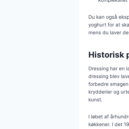
kompleksitet 
Du kan også eksp
yoghurt for at sk
mens du laver den
Historisk 
Dressing har en la
dressing blev lav
forbedre smagen a
krydderier og urt
kunst.
I løbet af århundr
køkkener. I det 1