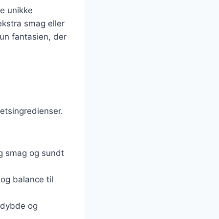
be unikke
 ekstra smag eller
kun fantasien, der
tetsingredienser.
rig smag og sundt
og balance til
e dybde og