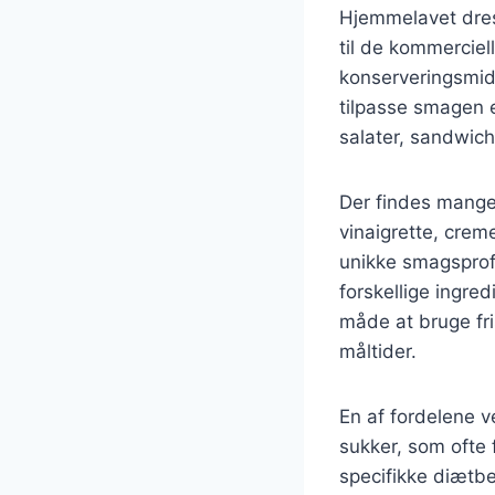
Hjemmelavet dres
til de kommerciel
konserveringsmidl
tilpasse smagen e
salater, sandwic
Der findes mange
vinaigrette, cre
unikke smagsprofi
forskellige ingr
måde at bruge fris
måltider.
En af fordelene v
sukker, som ofte 
specifikke diætbe