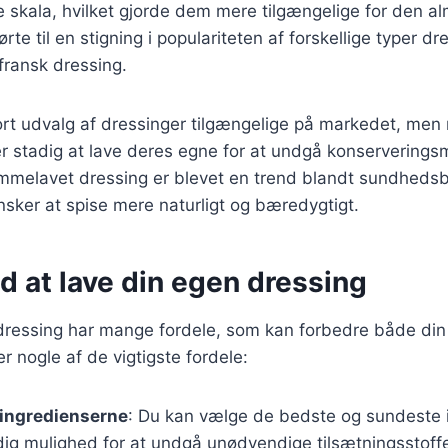
re skala, hvilket gjorde dem mere tilgængelige for den a
ørte til en stigning i populariteten af forskellige typer d
fransk dressing.
tort udvalg af dressinger tilgængelige på markedet, me
 stadig at lave deres egne for at undgå konserveringsm
emmelavet dressing er blevet en trend blandt sundheds
nsker at spise mere naturligt og bæredygtigt.
d at lave din egen dressing
 dressing har mange fordele, som kan forbedre både din
r nogle af de vigtigste fordele:
 ingredienserne
: Du kan vælge de bedste og sundeste 
 dig mulighed for at undgå unødvendige tilsætningsstoffe