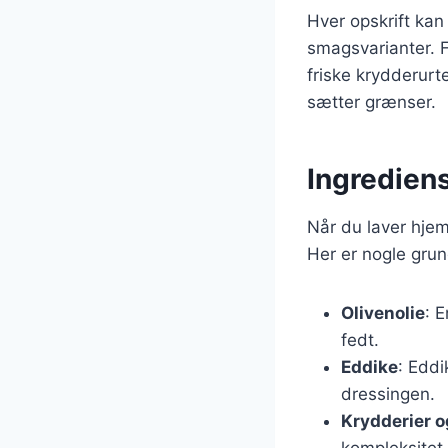
Hver opskrift kan
smagsvarianter. Fo
friske krydderurt
sætter grænser.
Ingrediens
Når du laver hjem
Her er nogle gru
Olivenolie
: 
fedt.
Eddike
: Eddi
dressingen.
Krydderier o