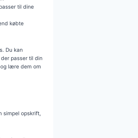
asser til dine
 end købte
s. Du kan
der passer til din
n og lære dem om
 simpel opskrift,