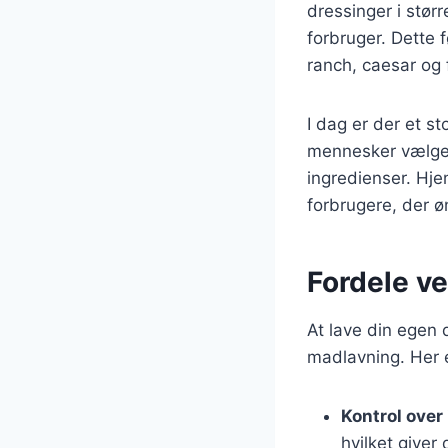
dressinger i stør
forbruger. Dette f
ranch, caesar og 
I dag er der et s
mennesker vælger
ingredienser. Hj
forbrugere, der ø
Fordele ve
At lave din egen
madlavning. Her e
Kontrol over
hvilket giver