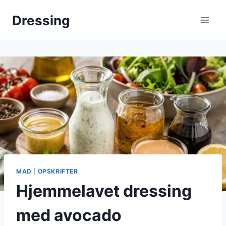
Fortsæt
Dressing
til
indhold
MAD
|
OPSKRIFTER
Hjemmelavet dressing
med avocado