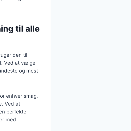
ng til alle
uger den til
l. Ved at vælge
 sundeste og mest
for enhver smag.
e. Ved at
den perfekte
ger med.