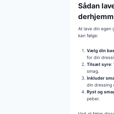
Sådan lav
derhjemm
At lave din egen 
kan følge:
Vælg din ba
for din dress
Tilsæt syre
:
smag.
Inkluder sm
din dressing
Ryst og smag
peber.
Ved at følge diss