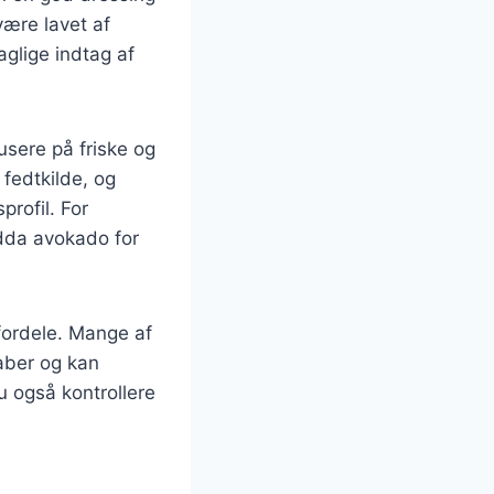
være lavet af
aglige indtag af
usere på friske og
 fedtkilde, og
profil. For
ndda avokado for
fordele. Mange af
kaber og kan
u også kontrollere