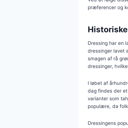
præferencer og k
Historisk
Dressing har en la
dressinger lavet 
smagen af rå grøn
dressinger, hvil
I løbet af århundr
dag findes der et
varianter som ta
populære, da folk
Dressingens popu