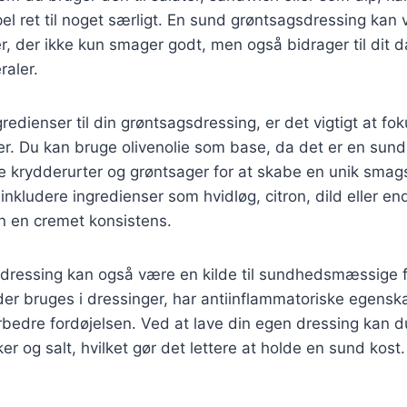
el ret til noget særligt. En sund grøntsagsdressing kan 
er, der ikke kun smager godt, men også bidrager til dit d
raler.
redienser til din grøntsagsdressing, er det vigtigt at fok
er. Du kan bruge olivenolie som base, da det er en sund
ige krydderurter og grøntsager for at skabe en unik smags
nkludere ingredienser som hvidløg, citron, dild eller e
n en cremet konsistens.
dressing kan også være en kilde til sundhedsmæssige 
der bruges i dressinger, har antiinflammatoriske egens
bedre fordøjelsen. Ved at lave din egen dressing kan d
 og salt, hvilket gør det lettere at holde en sund kost.