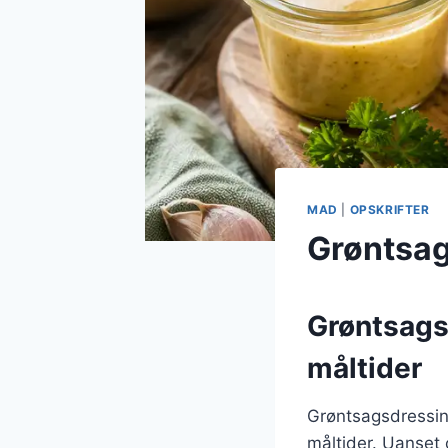
MAD
|
OPSKRIFTER
Grøntsag
Grøntsagsd
måltider
Grøntsagsdressing
måltider. Uanset 