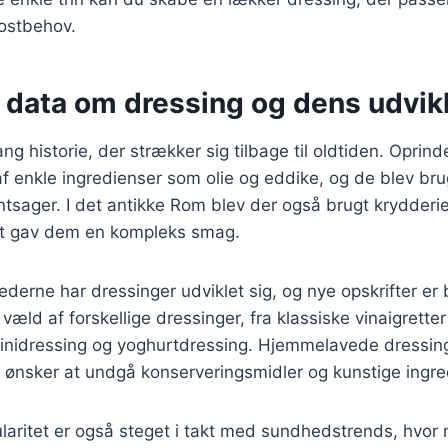
ostbehov.
e data om dressing og dens udvik
ng historie, der strækker sig tilbage til oldtiden. Oprinde
af enkle ingredienser som olie og eddike, og de blev brug
tsager. I det antikke Rom blev der også brugt krydderier
ket gav dem en kompleks smag.
ederne har dressinger udviklet sig, og nye opskrifter er 
 væld af forskellige dressinger, fra klassiske vinaigrette
hinidressing og yoghurtdressing. Hjemmelavede dressing
 ønsker at undgå konserveringsmidler og kunstige ingre
laritet er også steget i takt med sundhedstrends, hvor