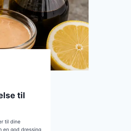
lse til
 til dine
an en god dressing