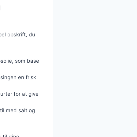
g
el opskrift, du
apsolie, som base
ssingen en frisk
urter for at give
il med salt og
til dine