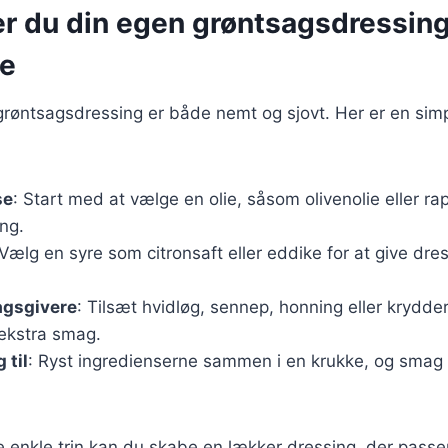
er du din egen grøntsagsdressin
e
grøntsagsdressing er både nemt og sjovt. Her er en simp
se
: Start med at vælge en olie, såsom olivenolie eller r
ing.
 Vælg en syre som citronsaft eller eddike for at give dre
agsgivere
: Tilsæt hvidløg, sennep, honning eller krydder
 ekstra smag.
 til
: Ryst ingredienserne sammen i en krukke, og smag t
e enkle trin kan du skabe en lækker dressing, der passer 