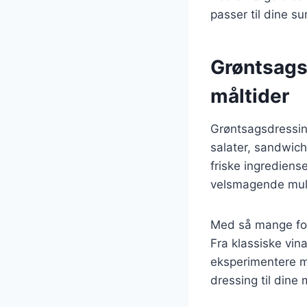
passer til dine s
Grøntsagsd
måltider
Grøntsagsdressing
salater, sandwich
friske ingrediens
velsmagende mul
Med så mange fors
Fra klassiske vin
eksperimentere me
dressing til din