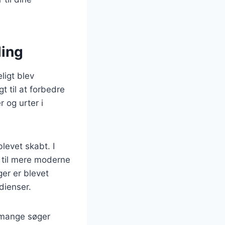
ling
ligt blev
t til at forbedre
 og urter i
blevet skabt. I
r til mere moderne
er er blevet
dienser.
 mange søger