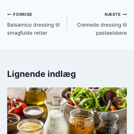
Indlægsnavigation
FORRIGE
NÆSTE
Balsamico dressing til
Cremede dressing til
smagfulde retter
pastaelskere
Lignende indlæg