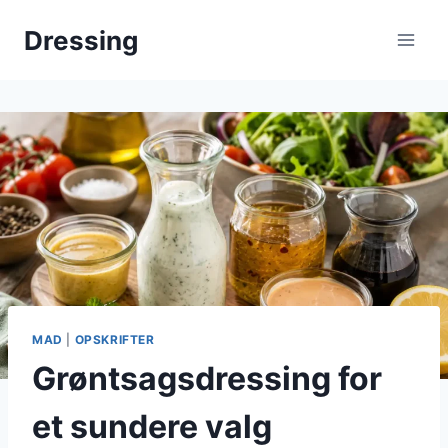
Fortsæt
Dressing
til
indhold
MAD
|
OPSKRIFTER
Grøntsagsdressing for
et sundere valg