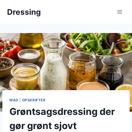
Fortsæt
Dressing
til
indhold
MAD
|
OPSKRIFTER
Grøntsagsdressing der
gør grønt sjovt